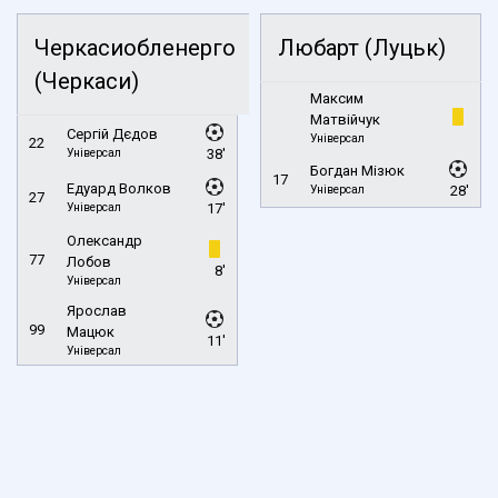
Черкасиобленерго
Любарт (Луцьк)
(Черкаси)
Максим
Матвійчук
Сергій Дєдов
Універсал
22
Універсал
38'
Богдан Мізюк
17
Едуард Волков
Універсал
28'
27
Універсал
17'
Олександр
77
Лобов
8'
Універсал
Ярослав
99
Мацюк
11'
Універсал