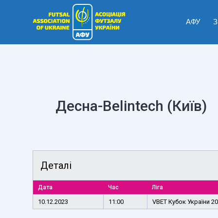
АФУ
З
Десна-Belintech (Київ)
Деталі
Дата
Час
Ліга
10.12.2023
11:00
VBET Кубок України 2