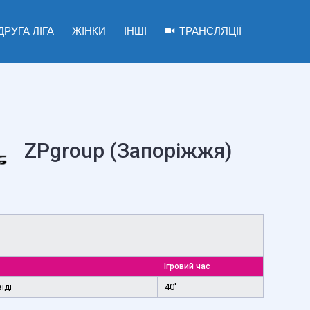
ДРУГА ЛІГА
ЖІНКИ
ІНШІ
ТРАНСЛЯЦІЇ
ZPgroup (Запоріжжя)
Ігровий час
іді
40'