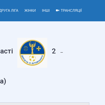
ДРУГА ЛІГА
ЖІНКИ
ІНШІ
ТРАНСЛЯЦІЇ
асті
2
—
а)