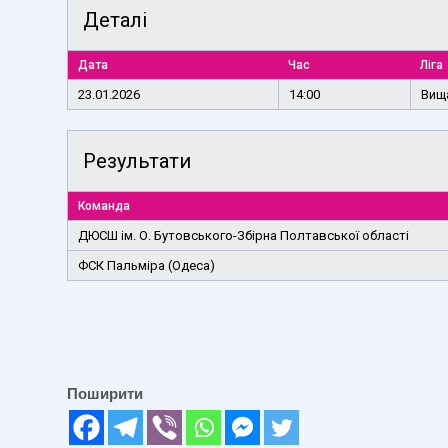
Деталі
Дата
Час
Ліга
23.01.2026
14:00
Вища
Результати
Команда
ДЮСШ ім. О. Бутовського-Збірна Полтавської області
ФСК Пальміра (Одеса)
Поширити