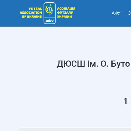
АФУ
З
ДЮСШ ім. О. Буто
1