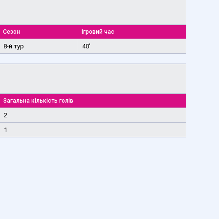
Сезон
Ігровий час
8-й тур
40'
Загальна кількість голів
2
1