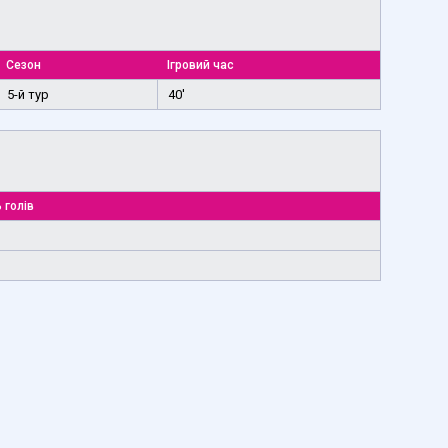
Сезон
Ігровий час
5-й тур
40'
 голів