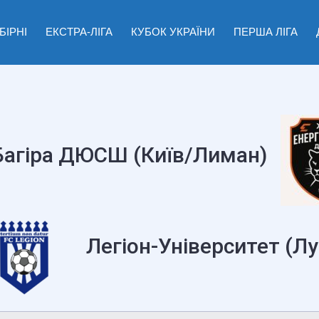
БІРНІ
ЕКСТРА-ЛІГА
КУБОК УКРАЇНИ
ПЕРША ЛІГА
Багіра ДЮСШ (Київ/Лиман)
Легіон-Університет (Лу