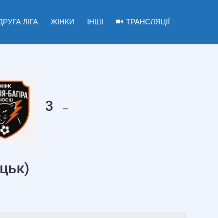
ДРУГА ЛІГА
ЖІНКИ
ІНШІ
ТРАНСЛЯЦІЇ
3
—
цьк)