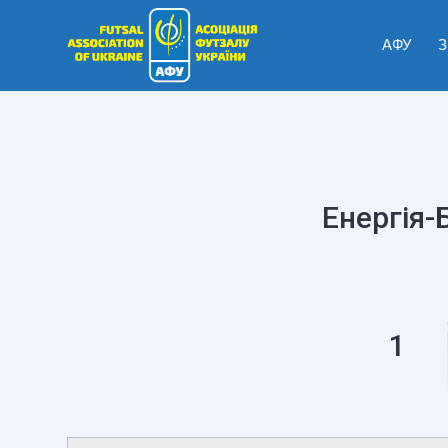
АФУ
З
Енергія-
1