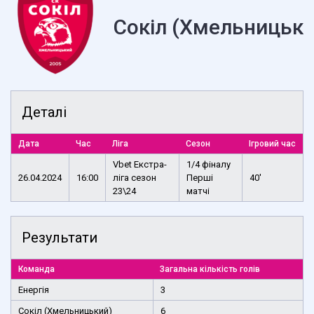
Сокіл (Хмельницьки
Деталі
Дата
Час
Ліга
Сезон
Ігровий час
Vbet Екстра-
1/4 фіналу
26.04.2024
16:00
ліга сезон
Перші
40'
23\24
матчі
Результати
Команда
Загальна кількість голів
Енергія
3
Сокіл (Хмельницький)
6