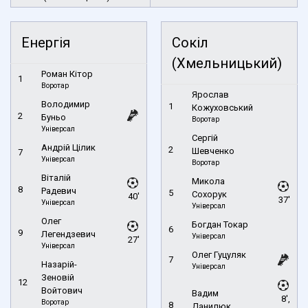
Енергія
Сокіл
(Хмельницький)
Роман Кітор
1
Воротар
Ярослав
Володимир
1
Кожуховський
2
Буньо
Воротар
Універсал
Сергій
Андрій Цілик
2
Шевченко
7
Універсал
Воротар
Віталій
Микола
8
Радевич
5
Сохорук
40'
37'
Універсал
Універсал
Олег
Богдан Токар
6
9
Легендзевич
Універсал
27'
Універсал
Олег Гуцуляк
7
Назарій-
Універсал
Зеновій
12
Войтович
Вадим
8',
Воротар
8
Данилюк