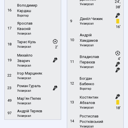
24',
Універсал
Володимир
38'
16
Кардаш
Воротар
Даніїл Чижик
9
Ярослав
Універсал
16'
17
Квасній
Універсал
Андрій
10
Хамдамов
Тарас Кузь
18
Універсал
Універсал
2'
Михайло
Владислав
4'
19
Зварич
11
Первєєв
Універсал
Універсал
Ігор Марциняк
22
Універсал
Богдан
12
Бабенко
Роман Гураль
23
Воротар
Універсал
Костянтин
Мар’ян Пелех
49
13
Абзалов
Універсал
Універсал
18'
Андрій Теряєв
97
Універсал
Ростислав
14
Ростківський
Універсал