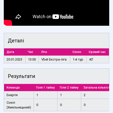
Деталі
Дата
Час
Ліга
Сезон
Ігровий час
20.01.2023
13:00
Vbet Екстра-ліга
1-й тур
40'
Результати
Команда
Голи 1 тайму
Голи 2 тайму
Загальна кількість 
Енергія
1
1
2
Сокіл
0
0
0
(Хмельницький)