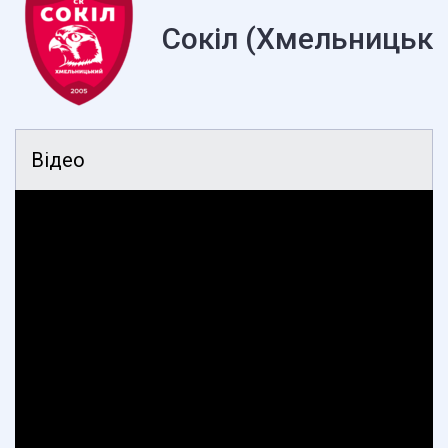
Сокіл (Хмельницьки
Відео