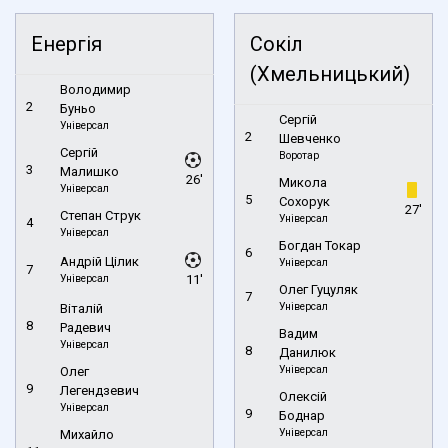
Енергія
Сокіл
(Хмельницький)
Володимир
2
Буньо
Сергій
Універсал
2
Шевченко
Сергій
Воротар
3
Малишко
26'
Микола
Універсал
5
Сохорук
27'
Степан Струк
Універсал
4
Універсал
Богдан Токар
6
Андрій Цілик
Універсал
7
Універсал
11'
Олег Гуцуляк
7
Універсал
Віталій
8
Радевич
Вадим
Універсал
8
Данилюк
Універсал
Олег
9
Легендзевич
Олексій
Універсал
9
Боднар
Універсал
Михайло