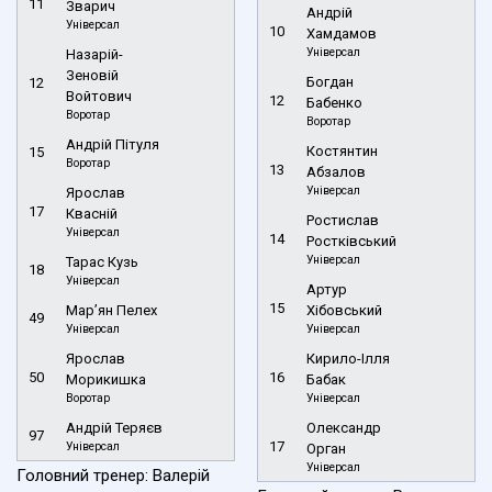
11
Зварич
Андрій
Універсал
10
Хамдамов
Універсал
Назарій-
Зеновій
Богдан
12
Войтович
12
Бабенко
Воротар
Воротар
Андрій Пітуля
Костянтин
15
Воротар
13
Абзалов
Універсал
Ярослав
17
Квасній
Ростислав
Універсал
14
Ростківський
Універсал
Тарас Кузь
18
Універсал
Артур
15
Мар’ян Пелех
Хібовський
49
Універсал
Універсал
Ярослав
Кирило-Ілля
50
16
Морикишка
Бабак
Воротар
Універсал
Андрій Теряєв
Олександр
97
17
Універсал
Орган
Універсал
Головний тренер: Валерій