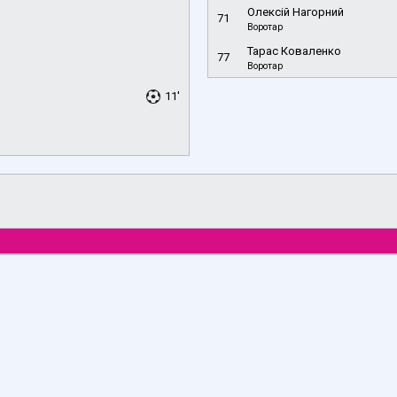
Олексій Нагорний
71
Воротар
Тарас Коваленко
77
Воротар
11'