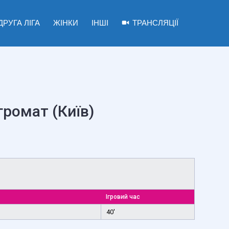
ДРУГА ЛІГА
ЖІНКИ
ІНШІ
ТРАНСЛЯЦІЇ
громат (Київ)
Ігровий час
40'