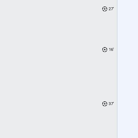
27'
16'
37'