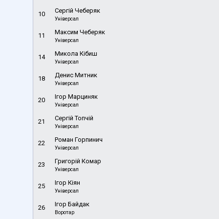
Сергій Чеберяк
10
Універсал
Максим Чеберяк
11
Універсал
Микола Кібиш
14
Універсал
Денис Митник
18
Універсал
Ігор Марциняк
20
Універсал
Сергій Топчій
21
Універсал
Роман Горпинич
22
Універсал
Григорій Комар
23
Універсал
Ігор Кіян
25
Універсал
Ігор Байдак
26
Воротар