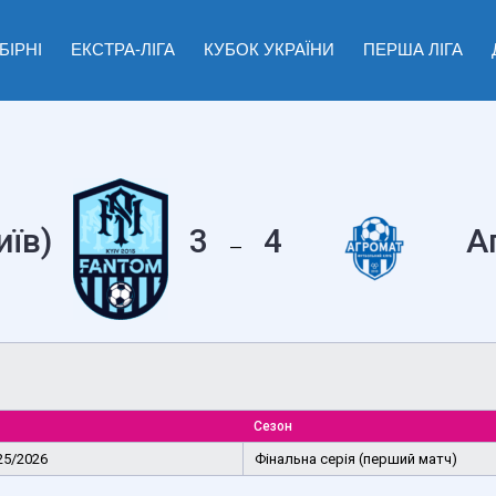
БІРНІ
ЕКСТРА-ЛІГА
КУБОК УКРАЇНИ
ПЕРША ЛІГА
иїв)
3
4
А
—
Сезон
25/2026
Фінальна серія (перший матч)