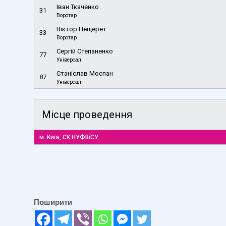
Іван Ткаченко
31
Воротар
Віктор Нещерет
33
Воротар
Сергій Степаненко
77
Універсал
Станіслав Моспан
87
Універсал
Місце проведення
м. Київ, СК НУФВіСУ
Поширити