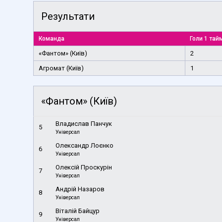
Результати
Команда
Голи 1 тай
«Фантом» (Київ)
2
Агромат (Київ)
1
«Фантом» (Київ)
Владислав Панчук
5
Універсал
Олександр Лоєнко
6
Універсал
Олексій Проскурін
7
Універсал
Андрій Назаров
8
Універсал
Віталій Байцур
9
Універсал