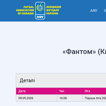
АФУ
З
«Фантом» (К
Деталі
Дата
Час
Ліга
09.05.2026
16:00
Перша ліга 20