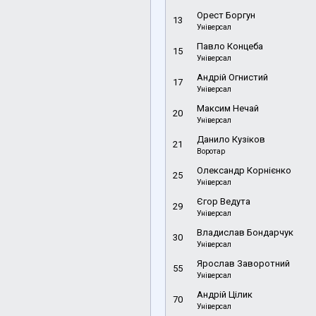
Орест Боргун
13
Універсал
Павло Концеба
15
Універсал
Андрій Огнистий
17
Універсал
Максим Нечай
20
Універсал
Данило Кузіков
21
Воротар
Олександр Корнієнко
25
Універсал
Єгор Ведута
29
Універсал
Владислав Бондарчук
30
Універсал
Ярослав Заворотний
55
Універсал
Андрій Цілик
70
Універсал