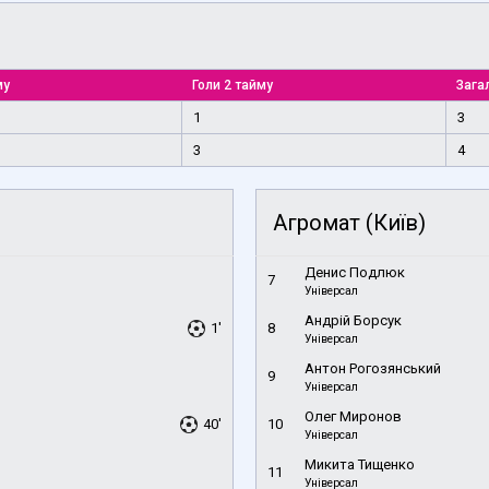
му
Голи 2 тайму
Загал
1
3
3
4
Агромат (Київ)
Денис Подлюк
7
Універсал
Андрій Борсук
1'
8
Універсал
Антон Рогозянський
9
Універсал
Олег Миронов
40'
10
Універсал
Микита Тищенко
11
Універсал