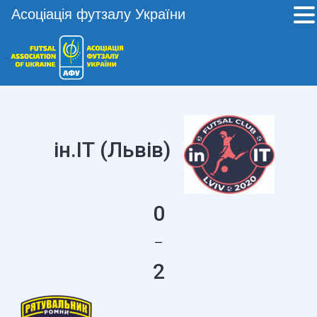
Асоціація футзалу України
ін.ІТ (Львів)
0
—
2