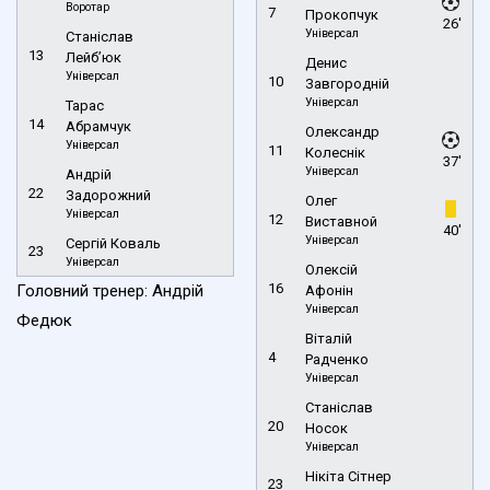
Воротар
7
Прокопчук
26'
Універсал
Станіслав
13
Лейб’юк
Денис
Універсал
10
Завгородній
Універсал
Тарас
14
Абрамчук
Олександр
Універсал
11
Колеснік
37'
Універсал
Андрій
22
Задорожний
Олег
Універсал
12
Виставной
40'
Універсал
Сергій Коваль
23
Універсал
Олексій
16
Головний тренер: Андрій
Афонін
Універсал
Федюк
Віталій
4
Радченко
Універсал
Станіслав
20
Носок
Універсал
Нікіта Сітнер
23