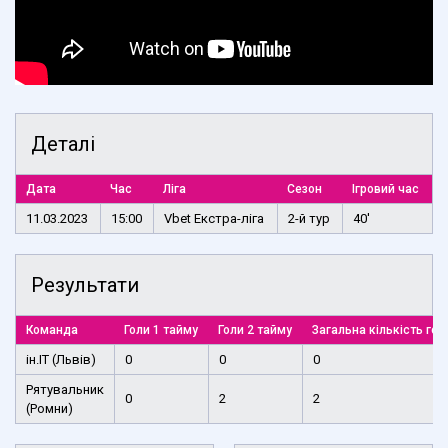
Деталі
Дата
Час
Ліга
Сезон
Ігровий час
11.03.2023
15:00
Vbet Екстра-ліга
2-й тур
40'
Результати
Команда
Голи 1 тайму
Голи 2 тайму
Загальна кількість гол
ін.ІТ (Львів)
0
0
0
Рятувальник
0
2
2
(Ромни)