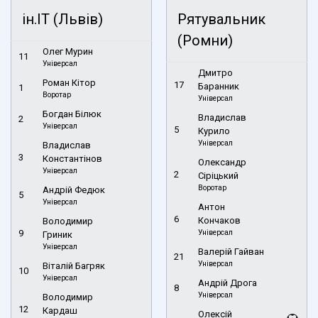
ін.ІТ (Львів)
Рятувальник
(Ромни)
Олег Мурин
11
Універсал
Дмитро
Роман Кітор
17
Баранник
1
Воротар
Універсал
Богдан Білюк
Владислав
2
Універсал
5
Курило
Універсал
Владислав
3
Константінов
Олександр
Універсал
2
Сіріцький
Воротар
Андрій Федюк
5
Універсал
Антон
6
Кончаков
Володимир
9
Універсал
Гриник
Універсал
Валерій Гайван
21
Універсал
Віталій Багряк
10
Універсал
Андрій Дрога
8
Універсал
Володимир
12
Кардаш
Олексій