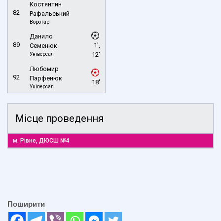
Костянтин
82
Рафальський
Воротар
Данило
89
1',
Семенюк
Універсал
12'
Любомир
92
Парфенюк
18'
Універсал
Місце проведення
м. Рівне, ДЮСШ №4
Поширити