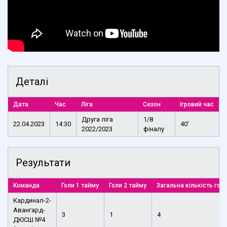
Деталі
Дата
Час
Ліга
Сезон
Ігровий час
Друга ліга
1/8
22.04.2023
14:30
40'
2022/2023
фіналу
Результати
Команда
Голи 1 тайму
Голи 2 тайму
Загальна кількість голі
Кардинал-2-
Авангард-
3
1
4
ДЮСШ №4