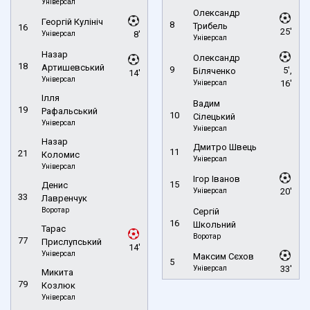
Універсал
Олександр
Георгій Кулініч
8
Трибель
16
25'
Універсал
8'
Універсал
Назар
Олександр
18
Артишевський
9
5',
Біляченко
14'
Універсал
Універсал
16'
Ілля
Вадим
19
Рафальський
10
Сілецький
Універсал
Універсал
Назар
Дмитро Швець
11
21
Коломис
Універсал
Універсал
Ігор Іванов
15
Денис
Універсал
20'
33
Лавренчук
Воротар
Сергій
16
Школьний
Тарас
Воротар
77
Прислупський
14'
Універсал
Максим Сєхов
5
Універсал
33'
Микита
79
Козлюк
Універсал