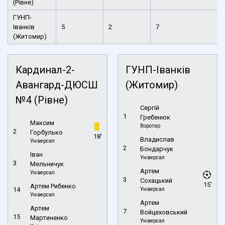
(Рівне)
ГУНП-
Іванків
5
2
7
(Житомир)
Кардинал-2-
ГУНП-Іванків
Авангард-ДЮСШ
(Житомир)
№4 (Рівне)
Сергій
1
Гребенюк
Максим
Воротар
2
Горбулько
18'
Владислав
Універсал
2
Бондарчук
Іван
Універсал
3
Мельничук
Артем
Універсал
3
Сохацький
15'
Артем Рибенко
14
Універсал
Універсал
Артем
Артем
7
Войцеховський
15
Мартиненко
Універсал