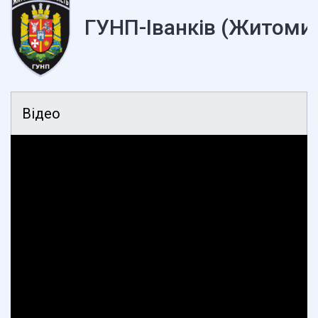
ГУНП-Іванків (Житоми
Відео