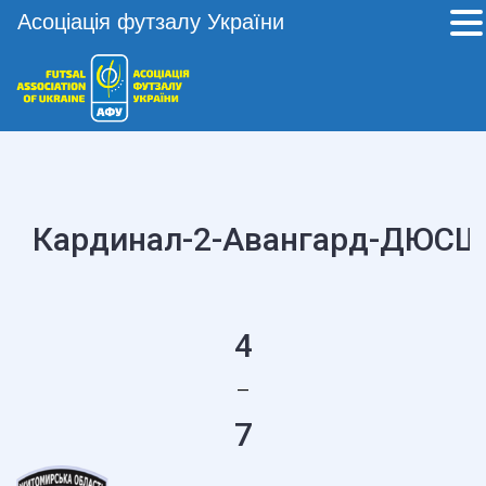
Асоціація футзалу України
Кардинал-2-Авангард-ДЮСШ 
4
—
7