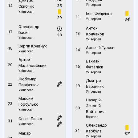
Дмитро
Універсал
14
35'
Скибчик
Універсал
Іван Фещенко
11
29'
Універсал
34'
Олександр
Антон
17
Басич
13
Кончаков
28'
Універсал
Універсал
Сергій Кравчук
Арсеній Гурєєв
18
14
Універсал
Універсал
Артем
Бахман
20
Малиновський
16
Фаталієв
Універсал
Універсал
Любомир
Дмитро
22
Парфенюк
19
Баранник
Універсал
Універсал
Максим
Назарій-
23
Горбулько
Зеновій
30
Універсал
Войтович
Воротар
Євген Ланко
31
Універсал
Олександр
31
Карбула
Макар
37'
Універсал