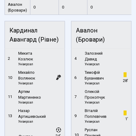
Авалон
0
0
0
(Бровари)
Кардинал
Авалон
Авангард (Рівне)
(Бровари)
Микита
Залозний
2
4
Козлюк
Давид
Універсал
Універсал
Михайло
Тимофій
10
6
Волянюк
Буханевич
28'
Універсал
Універсал
Артем
Олексій
11
7
Мартиненко
Прокопчук
Універсал
Універсал
Назар
Віталій
13
9
Артишевський
Поплєвічев
1'
Універсал
Універсал
Руслан
10
Прудкий
24',