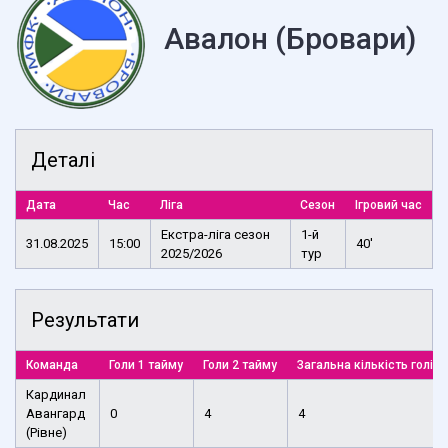
Авалон (Бровари)
Деталі
Дата
Час
Ліга
Сезон
Ігровий час
Екстра-ліга сезон
1-й
31.08.2025
15:00
40'
2025/2026
тур
Результати
Команда
Голи 1 тайму
Голи 2 тайму
Загальна кількість голів
Кардинал
Авангард
0
4
4
(Рівне)