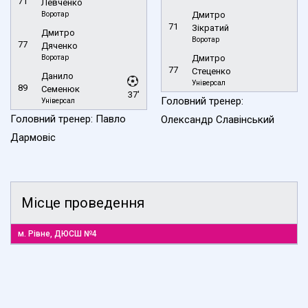
71
Левченко
Воротар
Дмитро
71
Зікратий
Дмитро
Воротар
77
Дяченко
Воротар
Дмитро
77
Стеценко
Данило
Універсал
89
Семенюк
37'
Головний тренер:
Універсал
Головний тренер: Павло
Олександр Славінський
Дармовіс
Місце проведення
м. Рівне, ДЮСШ №4