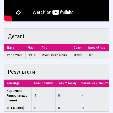
Деталі
Дата
Час
Ліга
Сезон
Ігровий час
12.11.2022
13:00
Vbet Екстра-ліга
8 тур
40'
Результати
Команда
Голи 1 тайму
Голи 2 тайму
Загальна кількість г
Кардинал-
Рівнестандарт
4
0
4
(Рівне)
ін.ІТ (Львів)
0
0
0