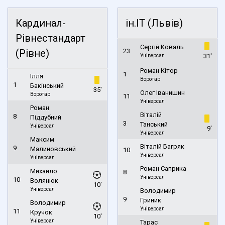
Кардинал-
ін.ІТ (Львів)
Рівнестандарт
Сергій Коваль
(Рівне)
23
Універсал
31'
Роман Кітор
1
Ілля
Воротар
1
Бакінський
35'
Олег Іванишин
Воротар
11
Універсал
Роман
Віталій
8
Піддубний
3
Танський
Універсал
9'
Універсал
Максим
Віталій Багряк
9
Малиновський
10
Універсал
Універсал
Роман Саприка
Михайло
8
Універсал
10
Волянюк
10'
Універсал
Володимир
9
Гриник
Володимир
Універсал
11
Кручок
10'
Універсал
Тарас