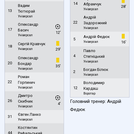
14
Абрамчук
Вадим
28'
Універсал
13
Тютюрай
Універсал
Андрій
22
Задорожний
Олександр
Універсал
17
Басич
12'
Універсал
Андрій Федюк
5
Універсал
16'
Сергій Кравчук
18
Універсал
29'
Павло
4
Стегніцький
Олександр
Універсал
20
Бондар
35'
Універсал
Богдан Білюк
2
Універсал
Роман
22
Горпинич
Володимир
Універсал
12
Кардаш
Воротар
Дмитро
26
Головний тренер: Андрій
Скибчик
4'
Універсал
Федюк
Євген Ланко
31
Універсал
Костянтин
44
Рафальський