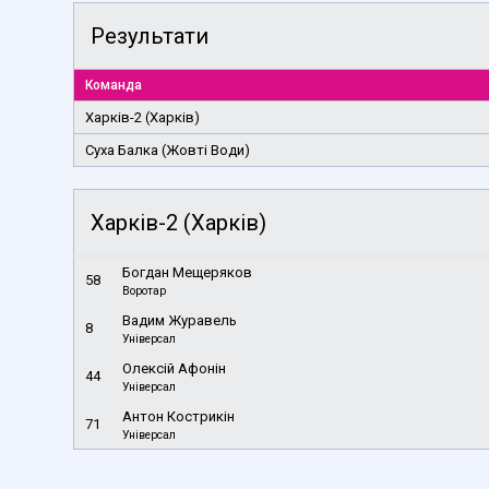
Результати
Команда
Харків-2 (Харків)
Суха Балка (Жовті Води)
Харків-2 (Харків)
Богдан Мещеряков
58
Воротар
Вадим Журавель
8
Універсал
Олексій Афонін
44
Універсал
Антон Кострикін
71
Універсал