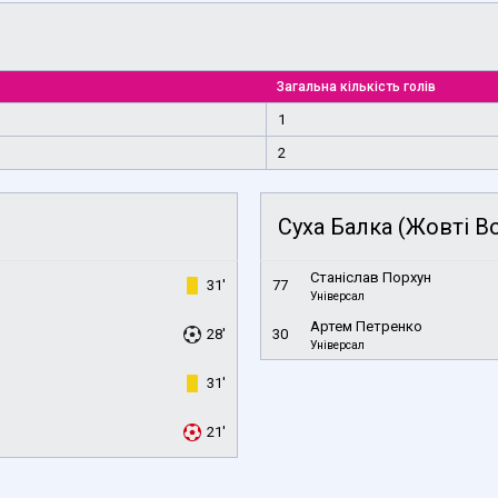
Загальна кількість голів
1
2
Суха Балка (Жовті В
Станіслав Порхун
31'
77
Універсал
Артем Петренко
28'
30
Універсал
31'
21'