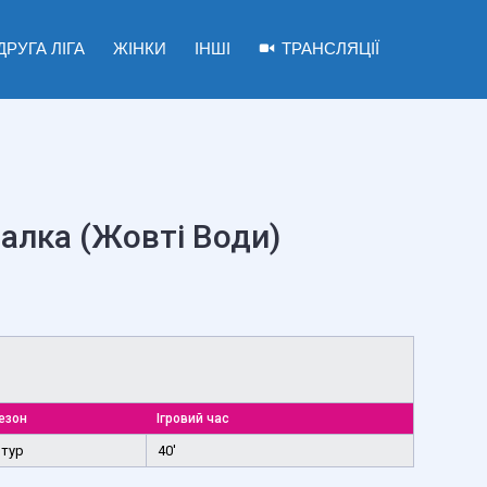
ДРУГА ЛІГА
ЖІНКИ
ІНШІ
ТРАНСЛЯЦІЇ
Балка (Жовті Води)
езон
Ігровий час
 тур
40'