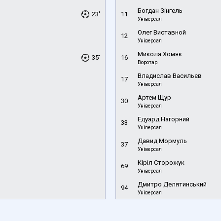
Богдан Зінгель
23'
11
Універсал
Олег Виставной
12
Універсал
Микола Хомяк
35'
16
Воротар
Владислав Васильєв
17
Універсал
Артем Щур
30
Універсал
Едуард Нагорний
33
Універсал
Давид Мормуль
37
Універсал
Кіріл Сторожук
69
Універсал
Дмитро Делятинський
94
Універсал