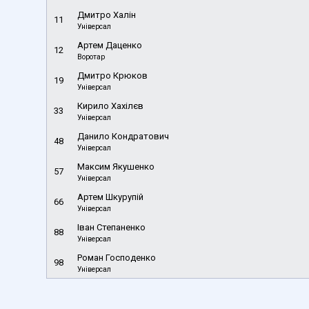
Дмитро Халін
11
Універсал
Артем Даценко
12
Воротар
Дмитро Крюков
19
Універсал
Кирило Хахілєв
33
Універсал
Данило Кондратович
48
Універсал
Максим Якушенко
57
Універсал
Артем Шкурупій
66
Універсал
Іван Степаненко
88
Універсал
Роман Господенко
98
Універсал