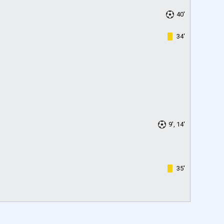
40'
34'
9', 14'
35'