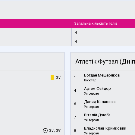
Загальна кількість голів
4
4
Атлетік Футзал (Дні
Богдан Мещеряков
35'
1
Воротар
Артем Файдор
4
Універсал
Давид Калашник
6
Універсал
Віталій Дзюба
7
Універсал
Владислав Кримковий
35', 39'
8
Універсал