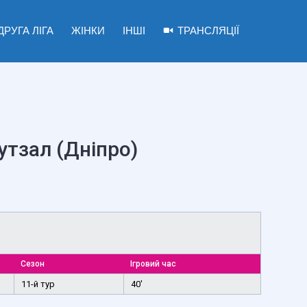
ДРУГА ЛІГА
ЖІНКИ
ІНШІ
ТРАНСЛЯЦІЇ
утзал (Дніпро)
Сезон
Ігровий час
11-й тур
40'