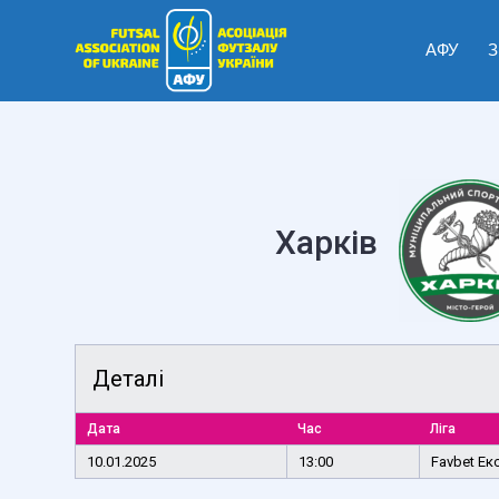
АФУ
З
Харків
Деталі
Дата
Час
Ліга
10.01.2025
13:00
Favbet Ек