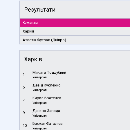
Результати
Команда
Харків
Атлетік Футзал (Дніпро)
Харків
Микита Поддубний
1
Універсал
Девід Кукленко
6
Універсал
Кирил Братенко
7
Універсал
Данило Завада
9
Універсал
Бахман Фаталієв
10
Універсал