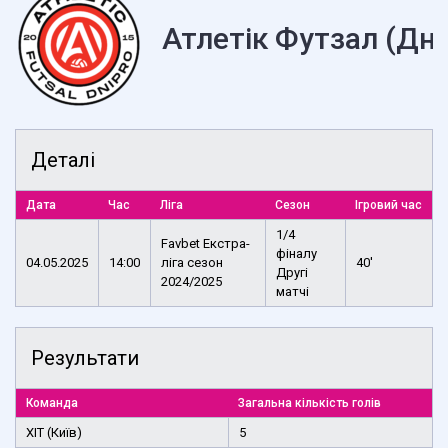
Атлетік Футзал (Дні
Деталі
Дата
Час
Ліга
Сезон
Ігровий час
1/4
Favbet Екстра-
фіналу
04.05.2025
14:00
ліга сезон
40'
Другі
2024/2025
матчі
Результати
Команда
Загальна кількість голів
ХІТ (Київ)
5