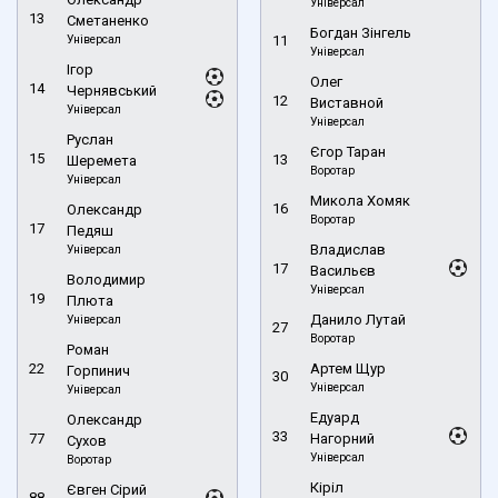
Універсал
13
Сметаненко
Богдан Зінгель
Універсал
11
Універсал
Ігор
Олег
14
Чернявський
12
Виставной
Універсал
Універсал
Руслан
Єгор Таран
15
13
Шеремета
Воротар
Універсал
Микола Хомяк
16
Олександр
Воротар
17
Педяш
Владислав
Універсал
17
Васильєв
Володимир
Універсал
19
Плюта
Данило Лутай
Універсал
27
Воротар
Роман
22
Артем Щур
Горпинич
30
Універсал
Універсал
Едуард
Олександр
33
77
Нагорний
Сухов
Універсал
Воротар
Кіріл
Євген Сірий
88