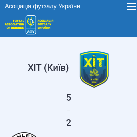
Асоціація футзалу України
ХІТ (Київ)
5
—
2