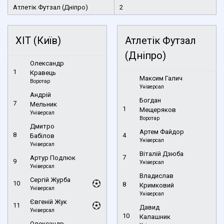
Атлетік Футзал (Дніпро)
2
ХІТ (Київ)
Атлетік Футзал
(Дніпро)
Олександр
1
Кравець
Максим Галич
Воротар
Універсал
Андрій
Богдан
7
Мельник
1
Мещеряков
Універсал
Воротар
Дмитро
Артем Файдор
8
4
Бабілов
Універсал
Універсал
Віталій Дзюба
7
Артур Подлюк
9
Універсал
Універсал
Владислав
Сергій Журба
10
8
Кримковий
Універсал
Універсал
Євгеній Жук
11
Давид
Універсал
10
Калашник
Олександр