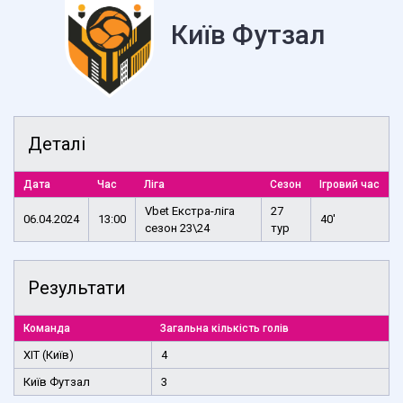
Київ Футзал
Деталі
Дата
Час
Ліга
Сезон
Ігровий час
Vbet Екстра-ліга
27
06.04.2024
13:00
40'
сезон 23\24
тур
Результати
Команда
Загальна кількість голів
ХІТ (Київ)
4
Київ Футзал
3