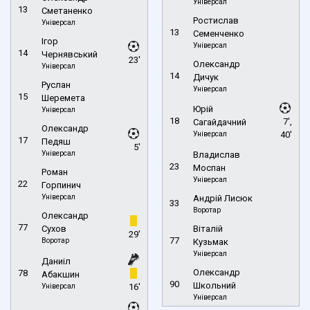
Універсал
13
Сметаненко
Ростислав
Універсал
13
Семенченко
Ігор
Універсал
14
Чернявський
23'
Олександр
Універсал
14
Дичук
Руслан
Універсал
15
Шеремета
Юрій
Універсал
18
7',
Сагайдачний
Олександр
Універсал
40'
17
Педяш
5'
Універсал
Владислав
23
Моспан
Роман
Універсал
22
Горпинич
Універсал
Андрій Лисюк
33
Воротар
Олександр
77
Сухов
Віталій
29'
77
Воротар
Кузьмак
Універсал
Даниіл
Олександр
78
Абакшин
90
Школьний
Універсал
16'
Універсал