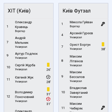
ХІТ (Київ)
Київ Футзал
Олександр
Микола Гуйван
1
1
Воротар
Кравець
Воротар
Арсеній Гурєєв
4
Універсал
Андрій
7
Мельник
Орест Боргун
7
Універсал
Універсал
38'
Артур Подлюк
9
Максим
Універсал
8
Літвінов
Сергій Журба
Універсал
10
Універсал
26'
Максим
9
Бессалов
Євгеній Жук
11
Універсал
Універсал
28'
Владислав
Володимир
10
Завертаний
31'
12
Поночовний
Універсал
Універсал
Максим
31'
11
Чеберяк
Олександр