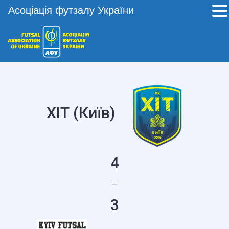
Асоціація футзалу України
ХІТ (Київ)
4
—
3