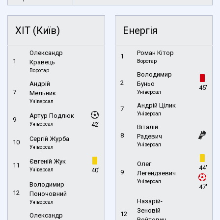
ХІТ (Київ)
Енергія
Олександр
Роман Кітор
1
1
Воротар
Кравець
Воротар
Володимир
2
Андрій
Буньо
45'
7
Універсал
Мельник
Універсал
Андрій Цілик
7
Універсал
Артур Подлюк
9
Універсал
42'
Віталій
8
Радевич
Сергій Журба
10
Універсал
Універсал
Євгеній Жук
Олег
11
44'
Універсал
40'
9
Легендзевич
Універсал
Володимир
47'
12
Поночовний
Назарій-
Універсал
Зеновій
12
Олександр
Войтович