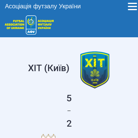
Асоціація футзалу України
ХІТ (Київ)
5
—
2