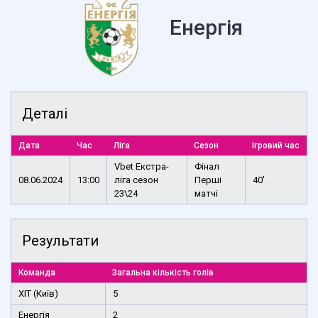
Енергія
Деталі
Дата
Час
Ліга
Сезон
Ігровий час
Vbet Екстра-
Фінал
08.06.2024
13:00
ліга сезон
Перші
40'
23\24
матчі
Результати
Команда
Загальна кількість голів
ХІТ (Київ)
5
Енергія
2