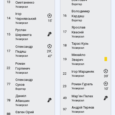
13
Сметаненко
Воротар
Універсал
Володимир
Ігор
16
Кардаш
14
Чернявський
15'
Воротар
Універсал
Ярослав
Руслан
17
Квасній
15
Шеремета
Універсал
Універсал
Тарас Кузь
18
Олександр
Універсал
17
29',
Педяш
Михайло
Універсал
47'
19
Зварич
Роман
Універсал
22
Горпинич
Ігор Марциняк
Універсал
22
Універсал
39'
Олександр
77
Роман Гураль
Сухов
23
Універсал
10'
Воротар
Даниіл
Мар’ян Пелех
49
78
Абакшин
Універсал
Універсал
Андрій Теряєв
97
Євген Сірий
Універсал
88