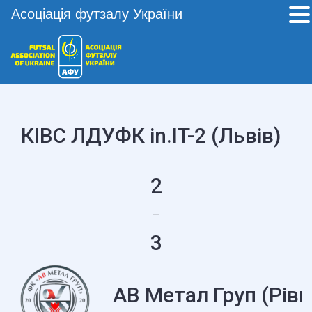
Асоціація футзалу України
КІВС ЛДУФК in.IT-2 (Львів)
2
—
3
АВ Метал Груп (Рівн