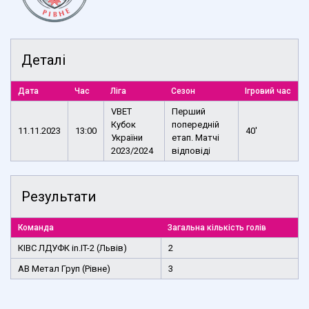
Деталі
Дата
Час
Ліга
Сезон
Ігровий час
VBET
Перший
Кубок
попередній
11.11.2023
13:00
40'
України
етап. Матчі
2023/2024
відповіді
Результати
Команда
Загальна кількість голів
КІВС ЛДУФК in.IT-2 (Львів)
2
АВ Метал Груп (Рівне)
3