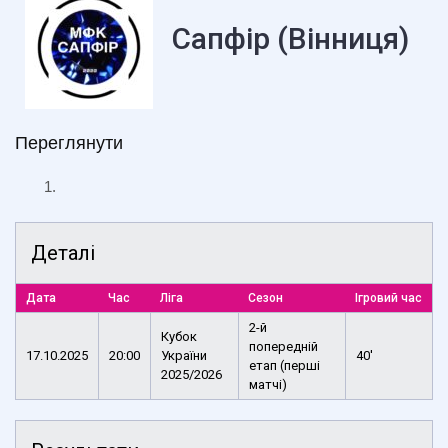
Сапфір (Вінниця)
Переглянути
Деталі
Дата
Час
Ліга
Сезон
Ігровий час
2-й
Кубок
попередній
17.10.2025
20:00
України
40'
етап (перші
2025/2026
матчі)