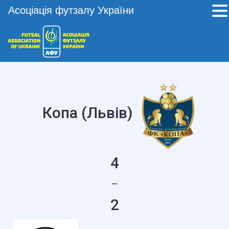
Асоціація футзалу України
Копа (Львів)
4
—
2