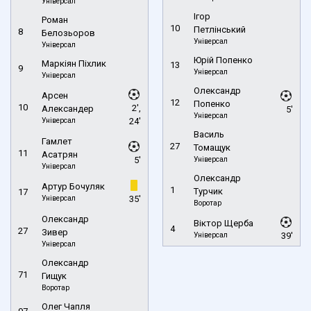
Універсал
Ігор
Роман
10
Петлінський
8
Белозьоров
Універсал
Універсал
Юрій Попенко
Маркіян Піхлик
13
9
Універсал
Універсал
Олександр
Арсен
12
Попенко
10
2',
Александер
5'
Універсал
Універсал
24'
Василь
Гамлет
27
Томащук
11
Асатрян
5'
Універсал
Універсал
Олександр
Артур Бочуляк
1
Турчик
17
Універсал
35'
Воротар
Олександр
Віктор Щерба
4
27
Зивер
Універсал
39'
Універсал
Олександр
71
Гищук
Воротар
Олег Чапля