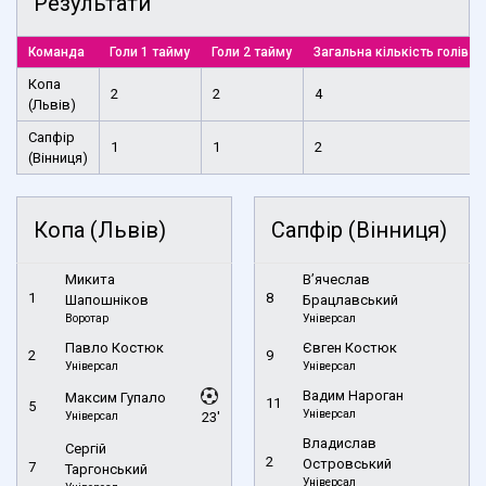
Результати
Команда
Голи 1 тайму
Голи 2 тайму
Загальна кількість голів
Копа
2
2
4
(Львів)
Сапфір
1
1
2
(Вінниця)
Копа (Львів)
Сапфір (Вінниця)
Микита
В’ячеслав
1
8
Шапошніков
Брацлавський
Воротар
Універсал
Павло Костюк
Євген Костюк
2
9
Універсал
Універсал
Вадим Нароган
Максим Гупало
11
5
Універсал
Універсал
23'
Владислав
Сергій
2
Островський
7
Таргонський
Універсал