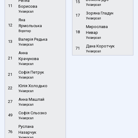
Регіна
15
Універсал
11
Борисова
Універсал
Зоряна Гладун
17
Універсал
Яна
12
Ярмольська
Мирослава
Воротар
18
Невар
Універсал
Валерія Редька
13
Універсал
Дана Коротчук
71
Універсал
Анна
21
Крачунова
Універсал
Софія Петрук
21
Універсал
Юлія Холодько
22
Універсал
Анна Машлай
27
Універсал
Софія Сльозко
49
Універсал
Руслана
76
Назарчук
Універсал