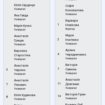
Юлія Сардачук
Софія
Універсал
Коновалова
Універсал
Яна Гайда
Універсал
Варвара
1
Новікова
Марія Кучко
Воротар
Універсал
Марія
Анастасія
2
Ігнатенко
Грицак
Універсал
Універсал
Аріана
Вероніка
4
Чередниченко
Старостіна
Універсал
Універсал
Вікторія
Анастасія
7
Савкіна
3
Чернюк
Універсал
Універсал
Анастасія
Анастасія
11
Довганик
7
Ляхович
Універсал
Універсал
Вікторія Гірин
Юлія Худякова
14
8
Універсал
Універсал
Божена Дуб