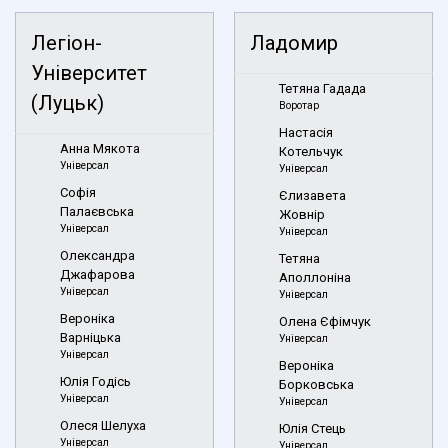
Легіон-
Ладомир
Університет
Тетяна Гадада
(Луцьк)
Воротар
Настасія
Анна Мякота
Котельчук
Універсал
Універсал
Софія
Єлизавета
Палаєвська
Жовнір
Універсал
Універсал
Олександра
Тетяна
Джафарова
Аполлоніна
Універсал
Універсал
Вероніка
Олена Єфімчук
Варніцька
Універсал
Універсал
Вероніка
Юлія Годісь
Борковська
Універсал
Універсал
Олеся Шелуха
Юлія Стець
Універсал
Універсал