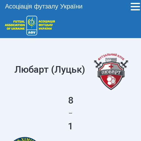
Асоціація футзалу України
Любарт (Луцьк)
8
—
1