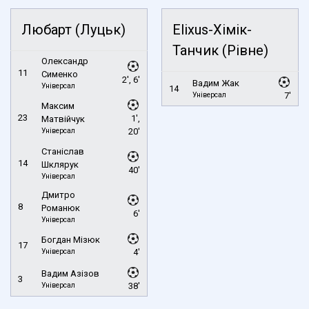
Любарт (Луцьк)
Elixus-Хімік-
Танчик (Рівне)
Олександр
11
Сименко
2', 6'
Вадим Жак
Універсал
14
Універсал
7'
Максим
23
1',
Матвійчук
Універсал
20'
Станіслав
14
Шклярук
40'
Універсал
Дмитро
8
Романюк
6'
Універсал
Богдан Мізюк
17
Універсал
4'
Вадим Азізов
3
Універсал
38'