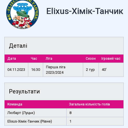
Elixus-Хімік-Танчик 
Деталі
Дата
Час
Ліга
Сезон
Ігровий час
Перша ліга
04.11.2023
16:30
2 тур
40'
2023/2024
Результати
Команда
Загальна кількість голів
Любарт (Луцьк)
8
Elixus-Хімік-Танчик (Рівне)
1