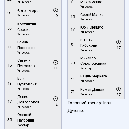
7
Максименко
Універсал
Універсал
Євген Мороз
9
Сергій Малка
Універсал
9'
15
Універсал
Костянтин
Юрій Онищук
77
17
Сорока
Універсал
Універсал
Віталій
Роман
5
Рябоконь
11
Прощенко
17'
Універсал
Універсал
Михайло
Євгеній
20
Соколовський
15
Петраков
11'
Воротар
Універсал
Вадим Чернега
23
Ілля
Універсал
13
Пустовойт
Універсал
Роман Дацюк
73
Універсал
27'
Денис
17
Довгополов
Головний тренер: Іван
2'
Універсал
Дученко
Олексій
35
Нагорний
Воротар