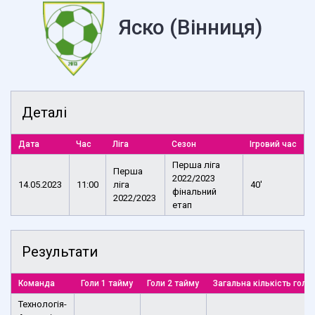
Яско (Вінниця)
Деталі
Дата
Час
Ліга
Сезон
Ігровий час
Перша ліга
Перша
2022/2023
14.05.2023
11:00
ліга
40'
фінальний
2022/2023
етап
Результати
Команда
Голи 1 тайму
Голи 2 тайму
Загальна кількість голів
Технологія-