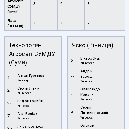
Агросвіт
3
0
3
СУМДУ
(Суми)
Яско
1
1
2
(Вінниця)
Технологія-
Яско (Вінниця)
Агросвіт СУМДУ
Віктор Жук
6
(Суми)
Універсал
Андрій
Антон Гуменюк
77
Заводян
1
Воротар
Універсал
Сергій Літній
Олександр
2
Універсал
2
Коваль
Універсал
Родіон Голибін
22
Універсал
Сергій
9
Литвиновський
Агіл Велієв
7
Універсал
Універсал
Олексій
Ян Загорулько
25