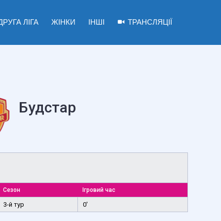
ДРУГА ЛІГА
ЖІНКИ
ІНШІ
ТРАНСЛЯЦІЇ
Будстар
Сезон
Ігровий час
3-й тур
0'