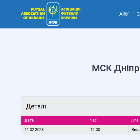
АФУ
З
МСК Дніпр
Деталі
Дата
Час
Ліга
11.02.2023
12:00
Вища