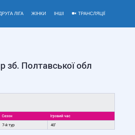
ДРУГА ЛІГА
ЖІНКИ
ІНШІ
ТРАНСЛЯЦІЇ
р зб. Полтавської обл
Сезон
Ігровий час
7-й тур
40'