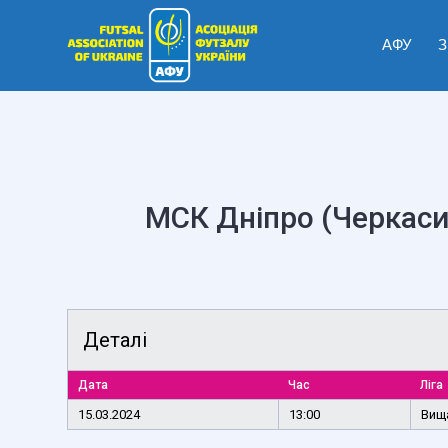
АФУ
З
МСК Дніпро (Черкаси
Деталі
Дата
Час
Ліга
15.03.2024
13:00
Вища