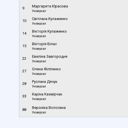
Маргарита Юрасова
9
Універсал
Світлана Кулаженко
10
Універсал
Вікторія Кулаженко
14
Універсал
Вікторія Білас
15
Універсал
Евеліна Завгородня
22
Універсал
Олена Філіпенко
27
Універсал
Руслана Дячук
28
Універсал
Каріна Казмірчак
33
Універсал
Вероніка Волосина
88
Універсал