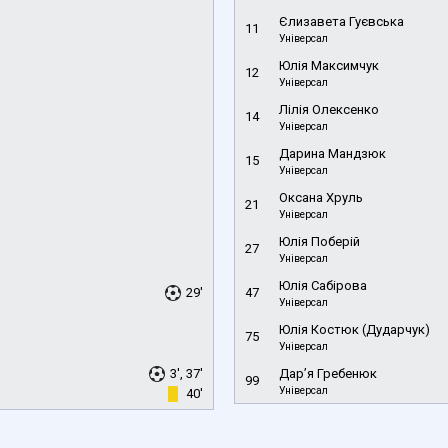
Єлизавета Гуєвська
11
Універсал
Юлія Максимчук
12
Універсал
Лілія Олексенко
14
Універсал
Дарина Мандзюк
15
Універсал
Оксана Хруль
21
Універсал
Юлія Поберій
27
Універсал
Юлія Сабірова
29'
47
Універсал
Юлія Костюк (Дударчук)
75
Універсал
3', 37'
Дар’я Гребенюк
99
Універсал
40'