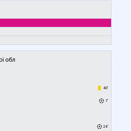
ої обл
40'
7'
24'