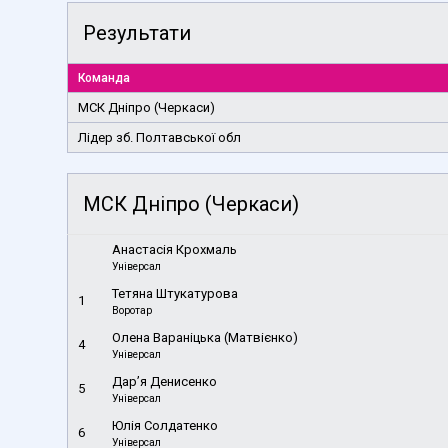
Результати
Команда
МСК Дніпро (Черкаси)
Лідер зб. Полтавської обл
МСК Дніпро (Черкаси)
Анастасія Крохмаль
Універсал
Тетяна Штукатурова
1
Воротар
Олена Вараніцька (Матвієнко)
4
Універсал
Дар’я Денисенко
5
Універсал
Юлія Солдатенко
6
Універсал