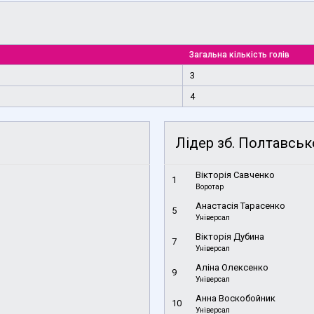
Загальна кількість голів
3
4
Лідер зб. Полтавськ
Вікторія Савченко
1
Воротар
Анастасія Тарасенко
5
Універсал
Вікторія Дубина
7
Універсал
Аліна Олексенко
9
Універсал
Анна Воскобойник
10
Універсал