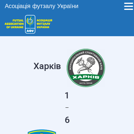
Асоціація футзалу України
Харків
1
—
6