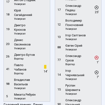
Антон Стадник
17
Універсал
Олександр
17
Педяш
Юрій
25'
18
Універсал
Сагайдачний
Універсал
Володимир
12
Поночовний
Дмитро
19
Універсал
Крюков
Універсал
Ігор Салтанов
13
Універсал
Денис
20
Овсянніков
Євген Сірий
88
Універсал
Універсал
Дмитро Бутов
Олександр
26
Воротар
77
Сухов
1'
Воротар
Павло
41
Чабанов
Ігор
14'
Воротар
14
Чернявський
7'
Універсал
Владислав
98
Васильєв
Руслан
Універсал
15
Шеремета
Універсал
Микита Рябухін
5
Універсал
Олександр
90
Головний тренер: Денис
Школьний