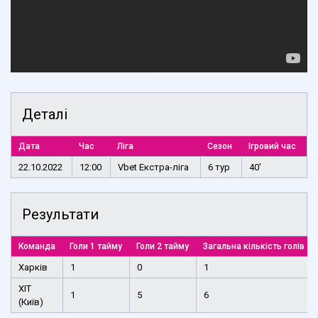
Деталі
Дата
Час
Ліга
Сезон
Ігровий час
22.10.2022
12:00
Vbet Екстра-ліга
6 тур
40'
Результати
Команда
Голи 1 тайму
Голи 2 тайму
Загальна кількість голів
Харків
1
0
1
ХІТ
1
5
6
(Київ)