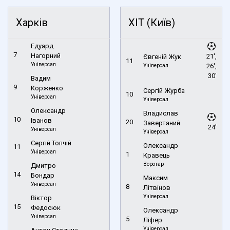
Харків
ХІТ (Київ)
Едуард
7
Нагорний
21',
Євгеній Жук
11
Універсал
Універсал
26',
30'
Вадим
9
Корженко
Сергій Журба
10
Універсал
Універсал
Олександр
Владислав
10
Іванов
20
Завертаний
24'
Універсал
Універсал
Сергій Топчій
Олександр
11
Універсал
1
Кравець
Воротар
Дмитро
14
Бондар
Максим
Універсал
8
Літвінов
Універсал
Віктор
15
Федосюк
Олександр
Універсал
5
Ліфер
Універсал