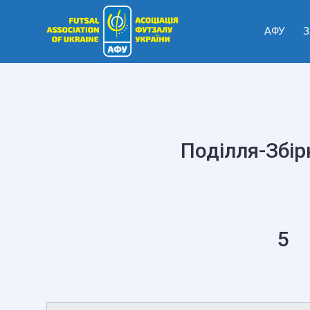
АФУ
З
Поділля-Збір
5