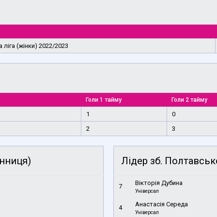
 ліга (жінки) 2022/2023
Голи 1 тайму
Голи 2 тайму
1
0
2
3
інниця)
Лідер зб. Полтавськ
Вікторія Дубина
7
Універсал
Анастасія Середа
4
Універсал