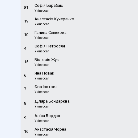
Софія Барабаш
81
Універсал
Анастасія Кучеренко
19
Універсал
Галина Сенькова
10
Універсал
Софія Петросян
4
Універсал
Вікторія Жук
15
Універсал
Яна Новак
6
Універсал
Єва Ізотова
7
Універсал
Діляра Бондарєва
8
Універсал
Аліса Бордюг
9
Універсал
Анастасія Чорна
16
Універсал