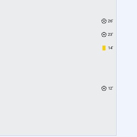
26'
23'
14'
12'