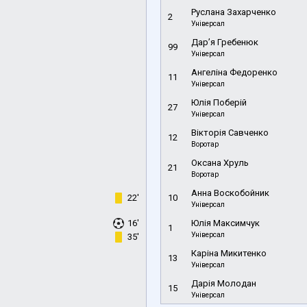
Руслана Захарченко
2
Універсал
Дар’я Гребенюк
99
Універсал
Ангеліна Федоренко
11
Універсал
Юлія Поберій
27
Універсал
Вікторія Савченко
12
Воротар
Оксана Хруль
21
Воротар
Анна Воскобойник
22'
10
Універсал
16'
Юлія Максимчук
1
Універсал
35'
Каріна Микитенко
13
Універсал
Дарія Молодан
15
Універсал