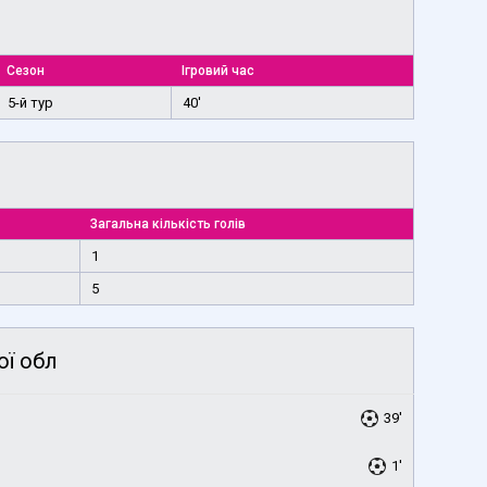
Сезон
Ігровий час
5-й тур
40'
Загальна кількість голів
1
5
ої обл
39'
1'