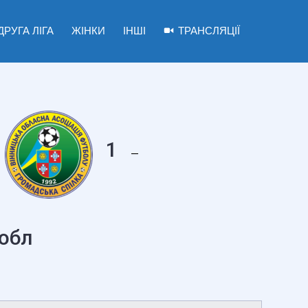
ДРУГА ЛІГА
ЖІНКИ
ІНШІ
ТРАНСЛЯЦІЇ
1
—
 обл