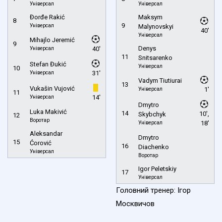
Універсал
Універсал
Đorđe Rakić
Maksym
8
9
Універсал
Malynovskyi
40'
Універсал
Mihajlo Jeremić
9
Denys
Універсал
40'
11
Snitsarenko
Stefan Đukić
Універсал
10
Універсал
31'
Vadym Tiutiurai
13
Vukašin Vujović
Універсал
1'
11
Універсал
14'
Dmytro
Luka Makivić
14
10',
Skybchyk
12
Воротар
Універсал
18'
Aleksandar
Dmytro
15
Ćorović
16
Diachenko
Універсал
Воротар
Igor Peletskiy
17
Універсал
Головний тренер: Ігор
Москвичов