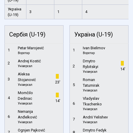
(U-19)
Україна
3
1
4
(U-19)
Cербія (U-19)
Україна (U-19)
Petar Marojević
Ivan Bielimov
1
1
Воротар
Воротар
Andrej Kostić
Dmytro
2
2
Універсал
Rybitskyi
14'
Універсал
Aleksa
3
Stojanović
Roman
23'
5
Універсал
Tatumirak
Універсал
Momčilo
4
Dedinac
Vladyslav
14'
6
Універсал
Tkachenko
Універсал
Nemanja
6
Anđelković
Andrii Yelishev
7
Універсал
Універсал
Ognjen Pajković
Dmytro Fedyk
7
8