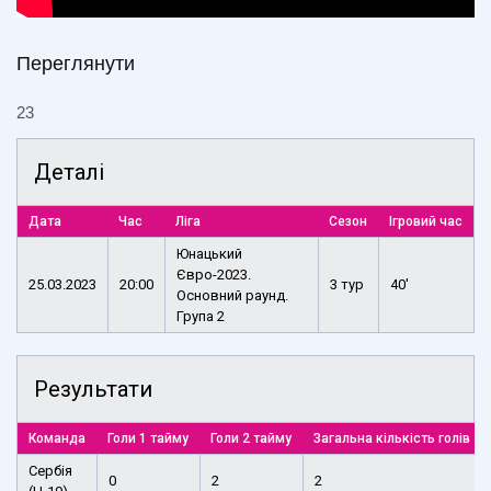
Переглянути
23
Деталі
Дата
Час
Ліга
Сезон
Ігровий час
Юнацький
Євро-2023.
25.03.2023
20:00
3 тур
40'
Основний раунд.
Група 2
Результати
Команда
Голи 1 тайму
Голи 2 тайму
Загальна кількість голів
Cербія
0
2
2