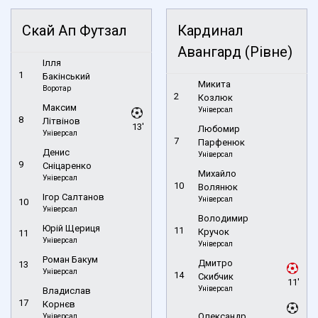
Скай Ап Футзал
Кардинал
Авангард (Рівне)
Ілля
1
Бакінський
Микита
Воротар
2
Козлюк
Максим
Універсал
8
Літвінов
13'
Любомир
Універсал
7
Парфенюк
Денис
Універсал
9
Сніцаренко
Михайло
Універсал
10
Волянюк
Ігор Салтанов
Універсал
10
Універсал
Володимир
Юрій Щериця
11
Кручок
11
Універсал
Універсал
Роман Бакум
Дмитро
13
Універсал
14
Скибчик
11'
Універсал
Владислав
17
Корнєв
Олександр
Універсал