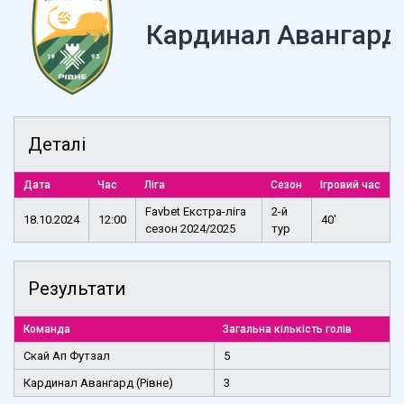
Кардинал Авангард 
Деталі
Дата
Час
Ліга
Сезон
Ігровий час
Favbet Екстра-ліга
2-й
18.10.2024
12:00
40'
сезон 2024/2025
тур
Результати
Команда
Загальна кількість голів
Скай Ап Футзал
5
Кардинал Авангард (Рівне)
3