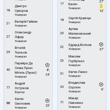
27'
17
Басич
Дмитро
Універсал
18
Суворов
13'
Універсал
Сергій Кравчук
18
Валерій Гайван
Універсал
21
Універсал
Артем
Олександр
20
Малиновський
27
Ліфер
Універсал
Універсал
Едуард Волков
22
Віталій
Універсал
37'
29
Ткачьов
Максим
Універсал
23
Горбулько
Перейра Да
Універсал
Сілва Лукас
40
8',
Євген Ланко
Мігель (Лукас)
31
24'
Універсал
Універсал
Владислав
Андрій
35
Сорокін
77
Остріков
6'
Універсал
Воротар
Макар
Євген
71
Левченко
88
Смоловик
23'
Універсал
Універсал