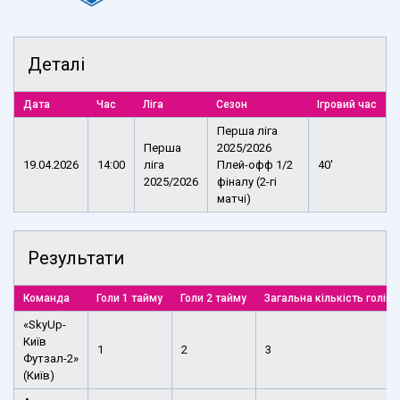
Деталі
Дата
Час
Ліга
Сезон
Ігровий час
Перша ліга
Перша
2025/2026
19.04.2026
14:00
ліга
Плей-офф 1/2
40'
2025/2026
фіналу (2-гі
матчі)
Результати
Команда
Голи 1 тайму
Голи 2 тайму
Загальна кількість голів
«SkyUp-
Київ
1
2
3
Футзал-2»
(Київ)