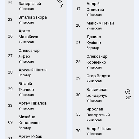
22
Завертаний
Андрій
3'
17
Універсал
Огнистий
Універсал
Віталій Закора
23
Універсал
Максим Нечай
20
Універсал
Артем
26
Матвійчук
Данило
21
Універсал
Кузіков
Воротар
Олександр
27
Ліфер
Олександр
25
Універсал
Корнієнко
Універсал
Арсеній Нікітін
28
Воротар
Єгор Ведута
29
Універсал
Віталій
29
Ткачьов
Владислав
30
Універсал
Бондарчук
20'
Універсал
Артем Пікалов
33
Універсал
Ярослав
55
Заворотний
Михайло
Універсал
69
Коваленко
Воротар
Андрій Цілик
70
Універсал
Артем Рибак
71