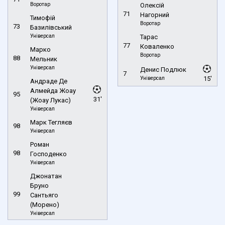
Воротар
Олексій
71
Нагорний
Тимофій
Воротар
73
Базилівський
Універсал
Тарас
77
Коваленко
Марко
Воротар
88
Мельник
Універсал
Денис Подлюк
7
Універсал
15'
Андраде Де
Алмейда Жоау
95
31'
(Жоау Лукас)
Універсал
Марк Тегляєв
98
Універсал
Роман
98
Господенко
Універсал
Джонатан
Бруно
99
Сантьяго
(Морено)
Універсал