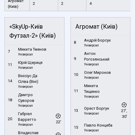
Агромат
2
2
4
(Київ)
«SkyUp-Київ
Агромат (Київ)
Футзал-2» (Київ)
Андрій Борсук
8
Універсал
Микита Тменов
7
Антон
Універсал
9
Рогозянський
Юрій Щериця
11
Універсал
Універсал
Олег Миронов
10
Вінісіус Да
Універсал
14
Сілва (Віні)
Микита
Універсал
11
Тищенко
Дмитро
Універсал
18
Суворов
Універсал
Орест Боргун
13
27',
Габріел
Універсал
30'
20
Барретто
22'
Універсал
Павло Концеба
15
Універсал
Владислав