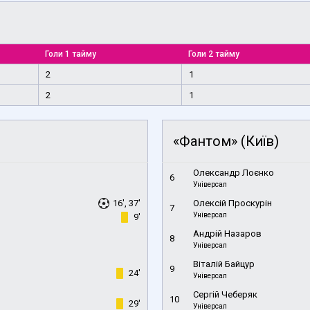
Голи 1 тайму
Голи 2 тайму
2
1
2
1
«Фантом» (Київ)
Олександр Лоєнко
6
Універсал
16', 37'
Олексій Проскурін
7
Універсал
9'
Андрій Назаров
8
Універсал
Віталій Байцур
9
24'
Універсал
Сергій Чеберяк
10
29'
Універсал