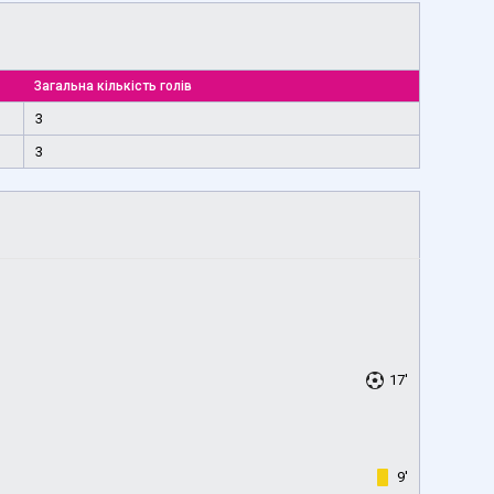
Загальна кількість голів
3
3
17'
9'