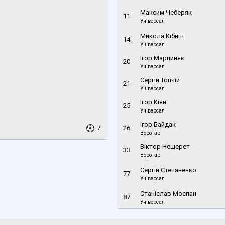
Максим Чеберяк
11
Універсал
Микола Кібиш
14
Універсал
Ігор Марциняк
20
Універсал
Сергій Топчій
21
Універсал
Ігор Кіян
25
Універсал
Ігор Байдак
7'
26
Воротар
Віктор Нещерет
33
Воротар
Сергій Степаненко
77
Універсал
Станіслав Моспан
87
Універсал