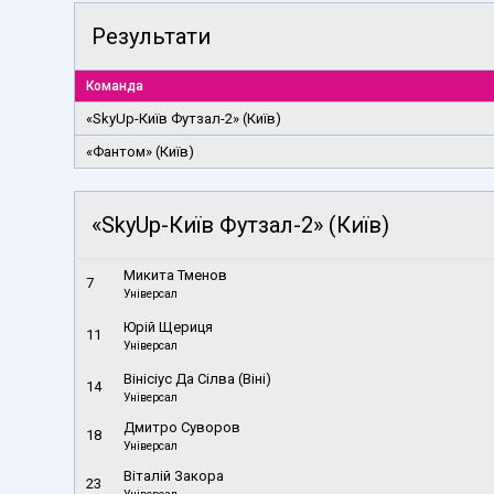
Результати
Команда
«SkyUp-Київ Футзал-2» (Київ)
«Фантом» (Київ)
«SkyUp-Київ Футзал-2» (Київ)
Микита Тменов
7
Універсал
Юрій Щериця
11
Універсал
Вінісіус Да Сілва (Віні)
14
Універсал
Дмитро Суворов
18
Універсал
Віталій Закора
23