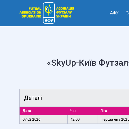
АФУ
З
«SkyUp-Київ Футзал-
Деталі
Дата
Час
Ліга
07.02.2026
12:00
Перша ліга 202