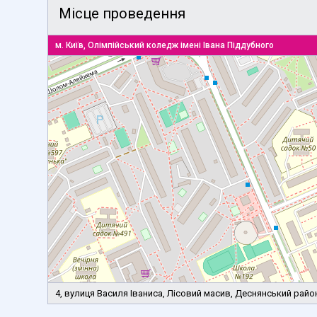
Місце проведення
м. Київ, Олімпійський коледж імені Івана Піддубного
4, вулиця Василя Іваниса, Лісовий масив, Деснянський район,