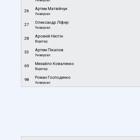
Універсал
Артем Матвійчук
26
Універсал
Олександр Ліфер
27
Універсал
Арсеній Нікітін
28
Воротар
Артем Пікалов
33
Універсал
Михайло Коваленко
69
Воротар
Роман Господенко
98
Універсал