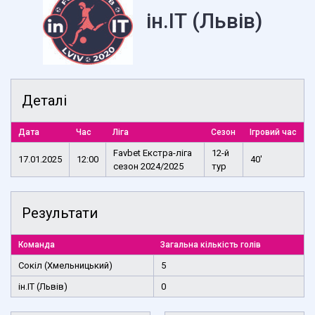
ін.ІТ (Львів)
Деталі
Дата
Час
Ліга
Сезон
Ігровий час
Favbet Екстра-ліга
12-й
17.01.2025
12:00
40'
сезон 2024/2025
тур
Результати
Команда
Загальна кількість голів
Сокіл (Хмельницький)
5
ін.ІТ (Львів)
0