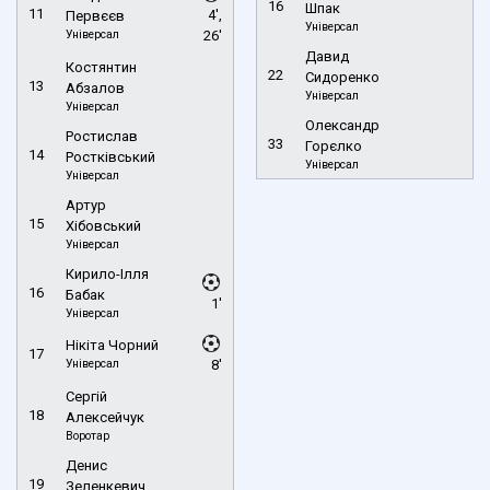
16
Шпак
11
4',
Первєєв
Універсал
Універсал
26'
Давид
Костянтин
22
Сидоренко
13
Абзалов
Універсал
Універсал
Олександр
Ростислав
33
Горєлко
14
Ростківський
Універсал
Універсал
Артур
15
Хібовський
Універсал
Кирило-Ілля
16
Бабак
1'
Універсал
Нікіта Чорний
17
Універсал
8'
Сергій
18
Алексейчук
Воротар
Денис
19
Зеленкевич