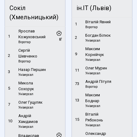
Сокіл
ін.ІТ (Львів)
(Хмельницький)
Віталій Явний
1
Воротар
Ярослав
Богдан Білюк
1
Кожуховський
2
8'
Універсал
Воротар
Максим
Сергій
9
Корнійчук
2
Шевченко
Універсал
Воротар
Олег Мурин
Назар Першин
11
3
Універсал
Універсал
Андрій Пітуля
Микола
73
Воротар
5
Сохорук
Універсал
Максим
13
Боднар
Олег Гуцуляк
7
Універсал
Універсал
Віталій
Андрій
15
Рябоконь
10
Хамдамов
Універсал
Універсал
Олександр
Владислав