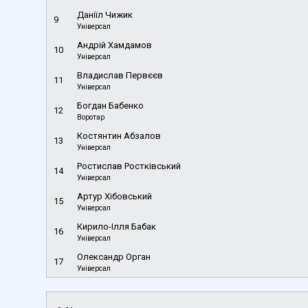
Даніїл Чижик
9
Універсал
Андрій Хамдамов
10
Універсал
Владислав Первєєв
11
Універсал
Богдан Бабенко
12
Воротар
Костянтин Абзалов
13
Універсал
Ростислав Ростківський
14
Універсал
Артур Хібовський
15
Універсал
Кирило-Ілля Бабак
16
Універсал
Олександр Орган
17
Універсал