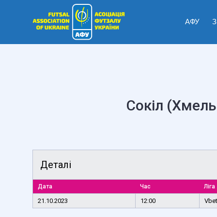
АФУ
З
Сокіл (Хмел
Деталі
Дата
Час
Ліга
21.10.2023
12:00
Vbet