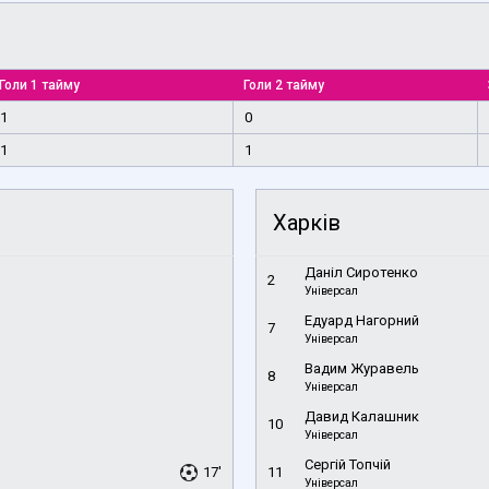
Голи 1 тайму
Голи 2 тайму
1
0
1
1
Харків
Даніл Сиротенко
2
Універсал
Едуард Нагорний
7
Універсал
Вадим Журавель
8
Універсал
Давид Калашник
10
Універсал
Сергій Топчій
17'
11
Універсал