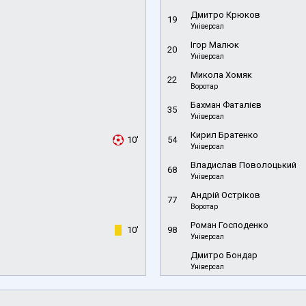
Дмитро Крюков
19
Універсал
Ігор Малюк
20
Універсал
Микола Хомяк
22
Воротар
Бахман Фаталієв
35
Універсал
Кирил Братенко
10'
54
Універсал
Владислав Поволоцький
68
Універсал
Андрій Остріков
77
Воротар
Роман Господенко
10'
98
Універсал
Дмитро Бондар
Універсал