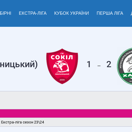
БІРНІ
ЕКСТРА-ЛІГА
КУБОК УКРАЇНИ
ПЕРША ЛІГА
ьницький)
1
2
—
 Екстра-ліга сезон 23\24