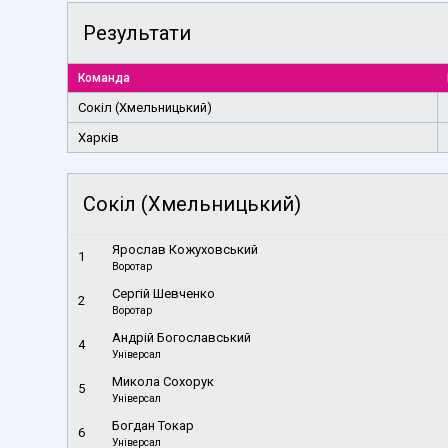
Результати
Команда
Сокіл (Хмельницький)
Харків
Сокіл (Хмельницький)
Ярослав Кожуховський
1
Воротар
Сергій Шевченко
2
Воротар
Андрій Богославський
4
Універсал
Микола Сохорук
5
Універсал
Богдан Токар
6
Універсал