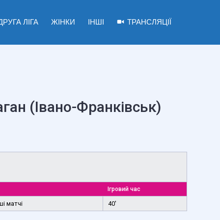
ДРУГА ЛІГА
ЖІНКИ
ІНШІ
ТРАНСЛЯЦІЇ
аган (Івано-Франківськ)
Ігровий час
ші матчі
40'