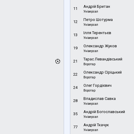
Андрій Британ
11
Універсал
Петро Шотурма
12
Універсал
Ілля Терентьєв
13
Універсал
Олександр Жуков
19
Універсал
Тарас Левандівський
21
Воротар
Олександр Сіріцький
22
Воротар
Олег Гордієвич
24
Воротар
Владислав Савка
28
Універсал
Андрій Богославський
35
Універсал
Андрій Ткачук
77
Універсал