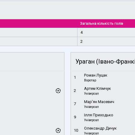
Загальна кількість голів
4
2
Ураган (Івано-Франк
Роман Луцак
1
Воротар
Артем Клімчук
2
Універсал
Мар’ян Масевич
7
Універсал
Ілля Приходько
9
Універсал
Олександр Дичук
10
Універсал