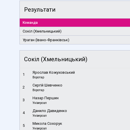
Результати
Команда
Сокіл (Хмельницький)
Ураган (Івано-Франківськ)
Сокіл (Хмельницький)
Ярослав Кожуховський
1
Воротар
Сергій Шевченко
2
Воротар
Назар Першин
3
Універсал
Данило Давиденко
4
Універсал
Микола Сохорук
5
Універсал