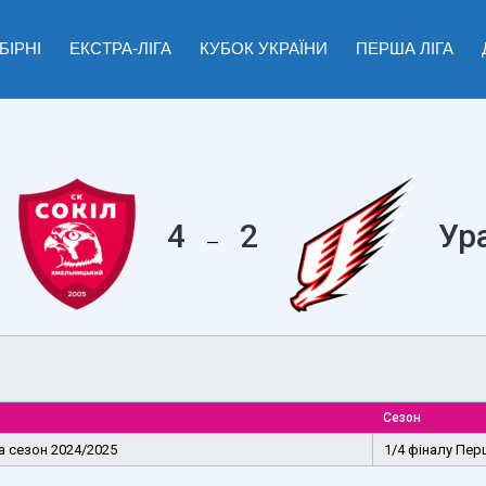
БІРНІ
ЕКСТРА-ЛІГА
КУБОК УКРАЇНИ
ПЕРША ЛІГА
4
2
Ур
—
Сезон
га сезон 2024/2025
1/4 фіналу Пер