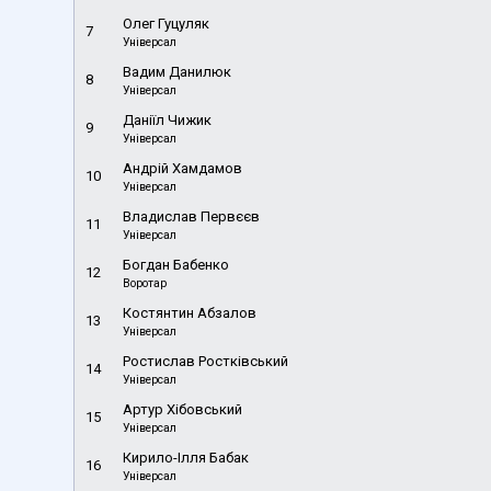
Олег Гуцуляк
7
Універсал
Вадим Данилюк
8
Універсал
Даніїл Чижик
9
Універсал
Андрій Хамдамов
10
Універсал
Владислав Первєєв
11
Універсал
Богдан Бабенко
12
Воротар
Костянтин Абзалов
13
Універсал
Ростислав Ростківський
14
Універсал
Артур Хібовський
15
Універсал
Кирило-Ілля Бабак
16
Універсал