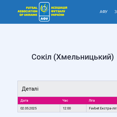
АФУ
З
Сокіл (Хмельницький)
Деталі
Дата
Час
Ліга
02.05.2025
12:00
Favbet Екстра-лі