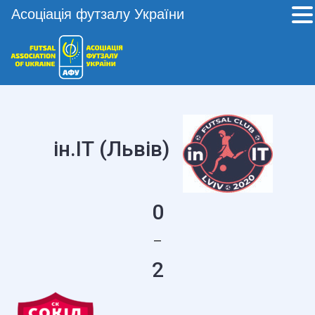
Асоціація футзалу України
ін.ІТ (Львів)
0
—
2