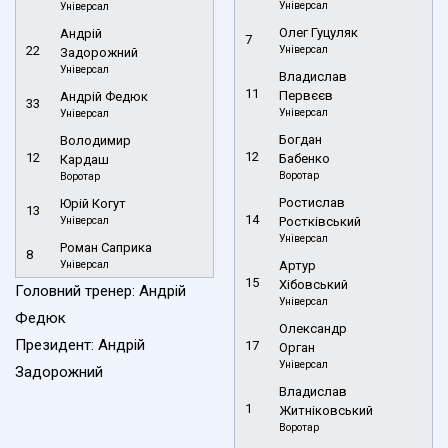
Універсал
Універсал
Олег Гуцуляк
Андрій
7
22
Універсал
Задорожний
Універсал
Владислав
11
Первєєв
Андрій Федюк
33
Універсал
Універсал
Богдан
Володимир
12
12
Бабенко
Кардаш
Воротар
Воротар
Ростислав
Юрій Когут
13
14
Універсал
Ростківський
Універсал
Роман Саприка
8
Універсал
Артур
15
Хібовський
Головний тренер: Андрій
Універсал
Федюк
Олександр
Президент: Андрій
17
Орган
Універсал
Задорожний
Владислав
1
Житніковський
Воротар