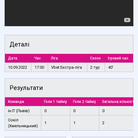
Деталі
Дата
Час
Ліга
Сезон
Ігровий час
10.09.2022
17:00
Vbet Екстра-ліга
2 тур
40'
Результати
Команда
Голи 1 тайму
Голи 2 тайму
Загальна кількість 
ін.ІТ (Львів)
0
0
0
Сокіл
1
1
2
(Хмельницький)