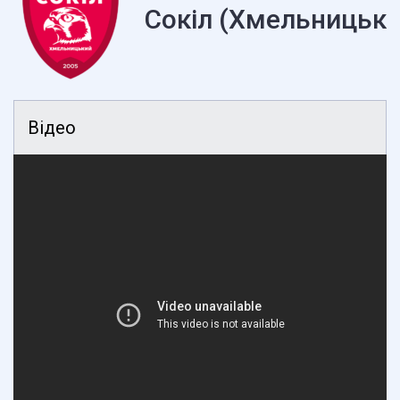
Сокіл (Хмельницьки
Відео