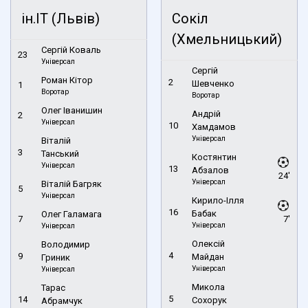
ін.ІТ (Львів)
Сокіл
(Хмельницький)
Сергій Коваль
23
Універсал
Сергій
Роман Кітор
2
Шевченко
1
Воротар
Воротар
Олег Іванишин
Андрій
2
Універсал
10
Хамдамов
Універсал
Віталій
3
Танський
Костянтин
Універсал
13
Абзалов
24'
Універсал
Віталій Багряк
5
Універсал
Кирило-Ілля
16
Бабак
Олег Галамага
7
7'
Універсал
Універсал
Олексій
Володимир
4
9
Майдан
Гриник
Універсал
Універсал
Микола
Тарас
5
14
Сохорук
Абрамчук