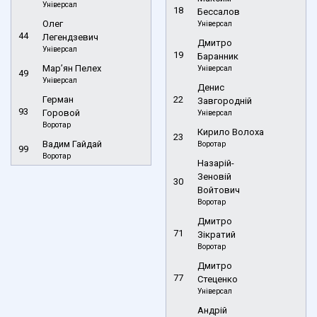
Універсал
18
Бессалов
Олег
Універсал
44
Легендзевич
Дмитро
Універсал
19
Баранник
Мар’ян Пелех
Універсал
49
Універсал
Денис
Герман
22
Завгородній
93
Горовой
Універсал
Воротар
Кирило Волоха
23
Вадим Гайдай
Воротар
99
Воротар
Назарій-
Зеновій
30
Войтович
Воротар
Дмитро
71
Зікратий
Воротар
Дмитро
77
Стеценко
Універсал
Андрій