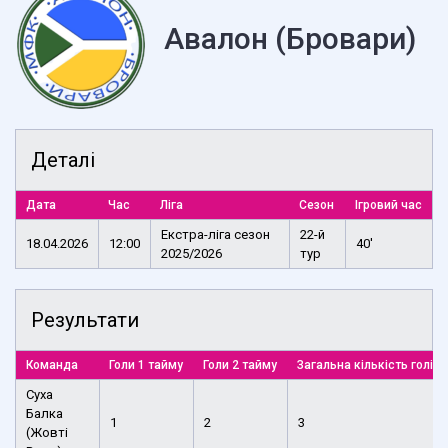
Авалон (Бровари)
Деталі
Дата
Час
Ліга
Сезон
Ігровий час
Екстра-ліга сезон
22-й
18.04.2026
12:00
40'
2025/2026
тур
Результати
Команда
Голи 1 тайму
Голи 2 тайму
Загальна кількість голів
Суха
Балка
1
2
3
(Жовті