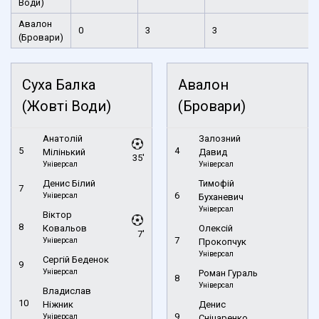
Води)
Авалон
0
3
3
(Бровари)
Суха Балка
Авалон
(Жовті Води)
(Бровари)
Анатолій
Залозний
5
4
Мілінький
Давид
35'
Універсал
Універсал
Денис Білий
Тимофій
7
6
Універсал
Буханевич
Універсал
Віктор
8
Ковальов
Олексій
7'
7
Універсал
Прокопчук
Універсал
Сергій Беденок
9
Універсал
Роман Гураль
8
Універсал
Владислав
10
Ніжник
Денис
9
Універсал
Сніцаренко