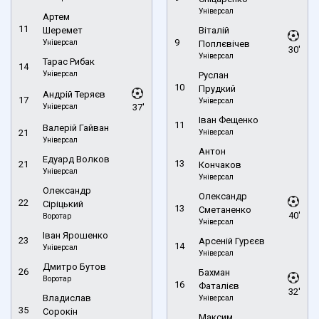
Універсал
Артем
11
Шеремет
Віталій
9
Універсал
Поплєвічев
30'
Універсал
Тарас Рибак
14
Універсал
Руслан
10
Прудкий
Андрій Теряєв
17
Універсал
Універсал
37'
Іван Фещенко
11
Валерій Гайван
21
Універсал
Універсал
Антон
Едуард Волков
13
21
Кончаков
Універсал
Універсал
Олександр
Олександр
22
Сіріцький
13
Сметаненко
40'
Воротар
Універсал
Іван Ярошенко
23
Арсеній Гурєєв
14
Універсал
Універсал
Дмитро Бутов
26
Бахман
Воротар
16
Фаталієв
32'
Владислав
Універсал
35
Сорокін
Максим