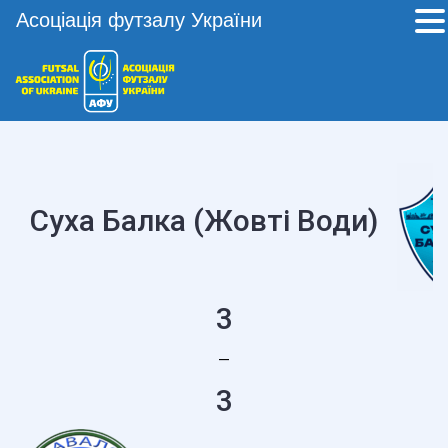
Асоціація футзалу України
Суха Балка (Жовті Води)
3
—
3