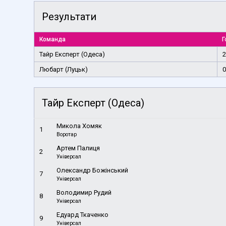
Результати
Команда
Г
Тайр Експерт (Одеса)
2
Любарт (Луцьк)
0
Тайр Експерт (Одеса)
Микола Хомяк
1
Воротар
Артем Палиця
2
Універсал
Олександр Божінський
7
Універсал
Володимир Рудий
8
Універсал
Едуард Ткаченко
9
Універсал