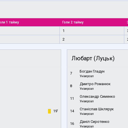
оли 1 тайму
Голи 2 тайму
1
2
Любарт (Луцьк)
Богдан Гладун
7
Універсал
Дмитро Романюк
8
Універсал
Олександр Сименко
11
Універсал
Станіслав Шклярук
19'
14
Універсал
Даніл Сиротенко
16
Універсал