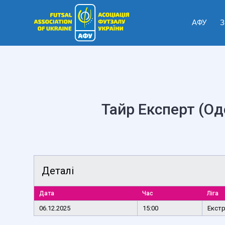
АФУ
З
Тайр Експерт (Од
Деталі
Дата
Час
Ліга
06.12.2025
15:00
Екстр