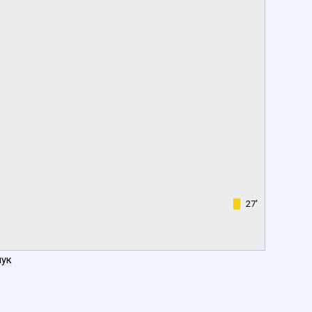
27'
чук