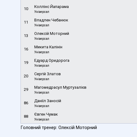
Коллінс Йапарама
10
Універсал
Владлен Чебанюк
11
Універсал
Олексій Моторний
13
Універсал
Микита Калінін
16
Універсал
Едуард Оридорога
19
Універсал
Сергій Златов
20
Універсал
Магомедрасул Муртузалієв
29
Універсал
Даніїл Заносій
86
Універсал
Євген Чумак
88
Універсал
Головний тренер: Олексій Моторний