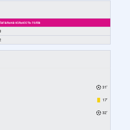
Загальна кількість голів
3
2
31'
17'
32'