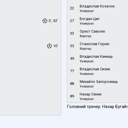
Владислав Козачок
22
Універсал
Богдан Цап
3', 32'
27
Універсал
Орест Савонік
33
Воротар
Станіслав Горнік
10'
35
Воротар
Владислав Камець
49
Універсал
Владислав Сизик
77
Універсал
Михайло Запорожець
88
Універсал
Назар Сеник
89
Універсал
Головний тренер: Назар Бугай