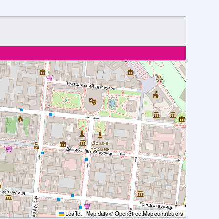
Leaflet
|
Map data ©
OpenStreetMap
contributors