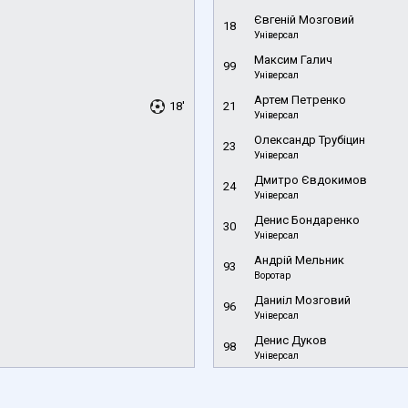
Євгеній Мозговий
18
Універсал
Максим Галич
99
Універсал
Артем Петренко
18'
21
Універсал
Олександр Трубіцин
23
Універсал
Дмитро Євдокимов
24
Універсал
Денис Бондаренко
30
Універсал
Андрій Мельник
93
Воротар
Даниіл Мозговий
96
Універсал
Денис Дуков
98
Універсал