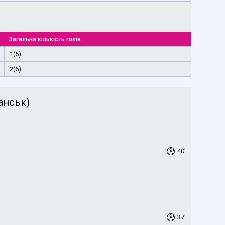
Загальна кількість голів
1(5)
2(6)
анськ)
40'
37'