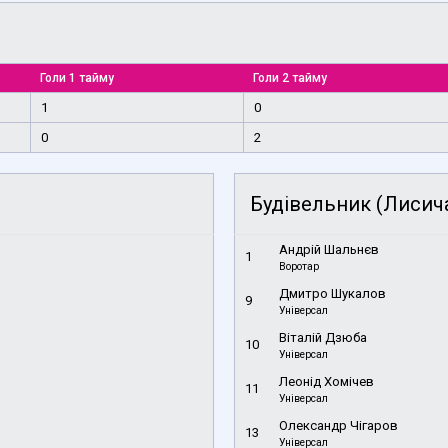
Голи 1 тайму
Голи 2 тайму
1
0
0
2
Будівельник (Лисич
Андрій Шальнєв
1
Воротар
Дмитро Шукалов
9
Універсал
Віталій Дзюба
10
Універсал
Леонід Хомічев
11
Універсал
Олександр Чігаров
13
Універсал