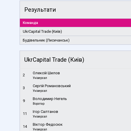
Результати
Команда
UkrCapital Trade (Київ)
Будівельник (Лисичанськ)
UkrCapital Trade (Київ)
Олексій Шилов
2
Універсал
Сергій Романовський
3
Універсал
Володимир Негель
9
Воротар
Ігор Салтанов
11
Універсал
Віктор Федосюк
14
Універсал