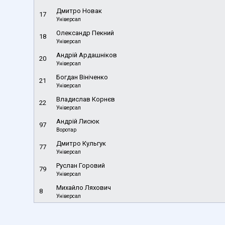
Дмитро Новак
17
Універсал
Олександр Пекний
18
Універсал
Андрій Ардашніков
20
Універсал
Богдан Вініченко
21
Універсал
Владислав Корнєв
22
Універсал
Андрій Лисюк
97
Воротар
Дмитро Кульгук
77
Універсал
Руслан Горовий
79
Універсал
Михайло Ляхович
8
Універсал