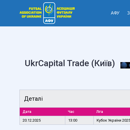
АФУ
З
UkrCapital Trade (Київ)
Деталі
Дата
Час
Ліга
20.12.2025
13:00
Кубок України 202