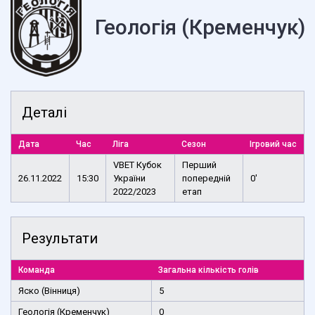
Геологія (Кременчук)
Деталі
Дата
Час
Ліга
Сезон
Ігровий час
VBET Кубок
Перший
26.11.2022
15:30
України
попередній
0'
2022/2023
етап
Результати
Команда
Загальна кількість голів
Яско (Вінниця)
5
Геологія (Кременчук)
0