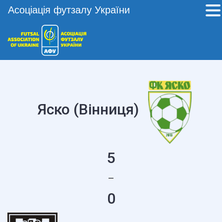
Асоціація футзалу України
Яско (Вінниця)
5
—
0