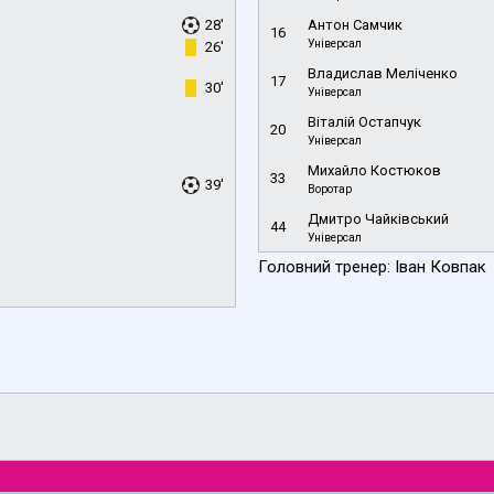
28'
Антон Самчик
16
Універсал
26'
Владислав Меліченко
17
30'
Універсал
Віталій Остапчук
20
Універсал
Михайло Костюков
33
39'
Воротар
Дмитро Чайківський
44
Універсал
Головний тренер: Іван Ковпак