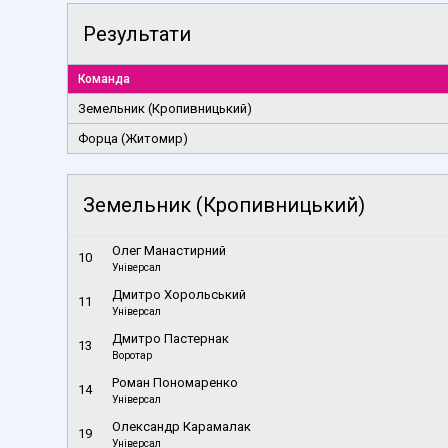
Результати
Команда
Земельник (Кропивницький)
Форца (Житомир)
Земельник (Кропивницький)
Олег Манастирний
10
Універсал
Дмитро Хорольський
11
Універсал
Дмитро Пастернак
13
Воротар
Роман Пономаренко
14
Універсал
Олександр Карамалак
19
Універсал