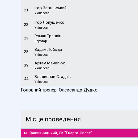
Ігор Загальський
21
Універсал
Ігор Лопушенко
22
Універсал
Роман Травкін
23
Воротар
Вадим Лобода
28
Універсал
Артем Мачелюк
39
Універсал
Владислав Стаднік
44
Універсал
Головний тренер: Олександр Дудко
Місце проведення
м. Кропивницький, СК "Енерго-Спорт"