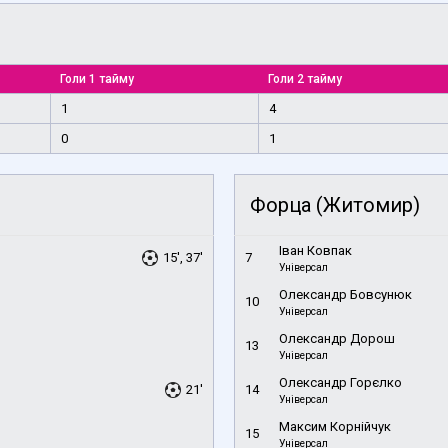
Голи 1 тайму
Голи 2 тайму
1
4
0
1
Форца (Житомир)
Іван Ковпак
15', 37'
7
Універсал
Олександр Бовсунюк
10
Універсал
Олександр Дорош
13
Універсал
Олександр Горєлко
21'
14
Універсал
Максим Корнійчук
15
Універсал