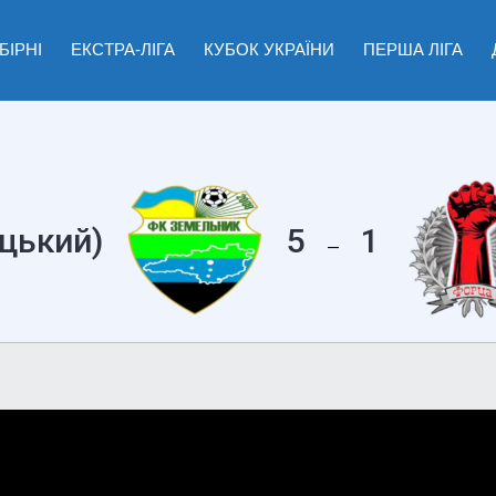
БІРНІ
ЕКСТРА-ЛІГА
КУБОК УКРАЇНИ
ПЕРША ЛІГА
цький)
5
1
—