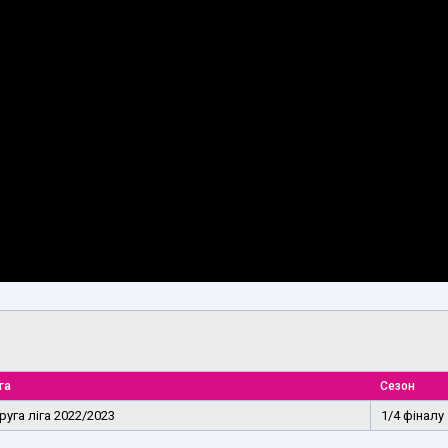
га
Сезон
руга ліга 2022/2023
1/4 фіналу