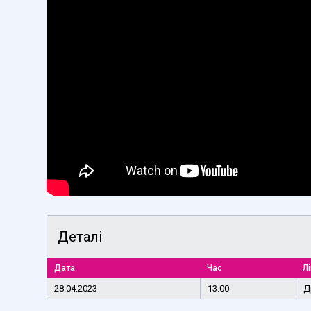
Деталі
Дата
Час
Лі
28.04.2023
13:00
Д