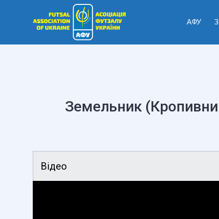
АФУ
З
Земельник (Кропивни
Відео