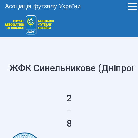
Асоціація футзалу України
ЖФК Синельникове (Дніпроп
2
—
8