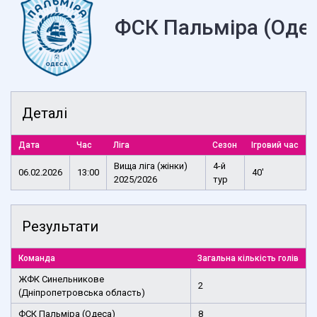
ФСК Пальміра (Одес
Деталі
Дата
Час
Ліга
Сезон
Ігровий час
Вища ліга (жінки)
4-й
06.02.2026
13:00
40'
2025/2026
тур
Результати
Команда
Загальна кількість голів
ЖФК Синельникове
2
(Дніпропетровська область)
ФСК Пальміра (Одеса)
8