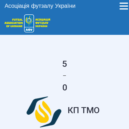
Асоціація футзалу України
5
—
0
КП ТМО