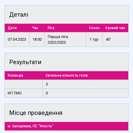
Деталі
Дата
Час
Ліга
Сезон
Ігровий час
Перша ліга
07.04.2023
18:00
1 тур
40'
2022/2023
Результати
Команда
Загальна кількість голів
5
КП ТМО
0
Місце проведення
м. Запоріжжя, ПС "Юність"