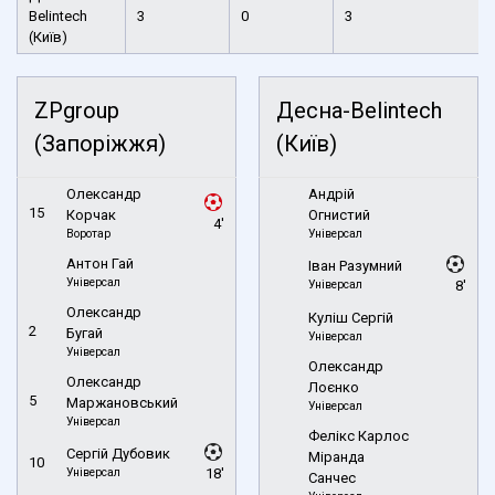
Belintech
3
0
3
(Київ)
ZPgroup
Десна-Belintech
(Запоріжжя)
(Київ)
Олександр
Андрій
15
Корчак
Огнистий
4'
Воротар
Універсал
Антон Гай
Іван Разумний
Універсал
Універсал
8'
Олександр
Куліш Сергій
2
Бугай
Універсал
Універсал
Олександр
Олександр
Лоєнко
5
Маржановський
Універсал
Універсал
Фелікс Карлос
Сергій Дубовик
Міранда
10
Універсал
18'
Санчес