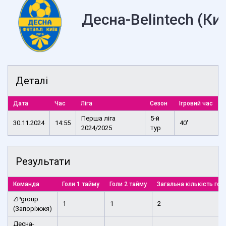
Десна-Belintech (Киї
Деталі
Дата
Час
Ліга
Сезон
Ігровий час
Перша ліга
5-й
30.11.2024
14:55
40'
2024/2025
тур
Результати
Команда
Голи 1 тайму
Голи 2 тайму
Загальна кількість гол
ZPgroup
1
1
2
(Запоріжжя)
Десна-