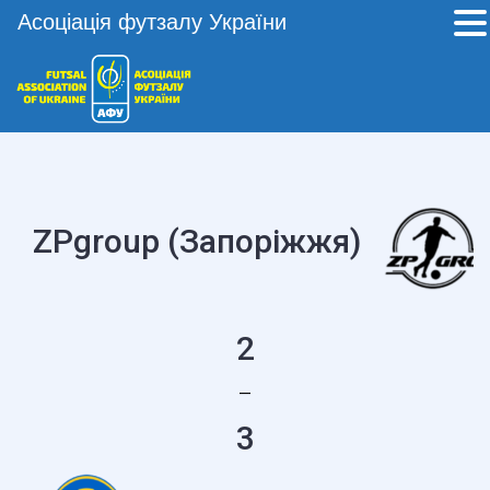
Асоціація футзалу України
ZPgroup (Запоріжжя)
2
—
3