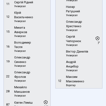
Універсал
Сергій Рідний
11
Універсал
Назар
Ратушний
Юрій
Універсал
12
Васильченко
Універсал
Олександр
Христенко
Микита
Універсал
15
Аверков
Універсал
Сергій
Чепорнюк
Володимир
7'
Універсал
16
Тесля
Універсал
Віктор Данилів
Універсал
Олександр
19
Синенко
Андрій
Універсал
Анцибор
Універсал
Олександр
22
Фролов
Максим
12
Універсал
Максименко
Воротар
Михайло
28
Макшанов
Універсал
Євген Леміш
87