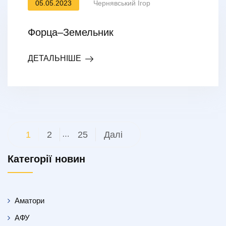
05.05.2023
Чернявський Ігор
Форца–Земельник
ДЕТАЛЬНІШЕ
Пагінація
1
2
…
25
Далі
записів
Категорії новин
Аматори
АФУ