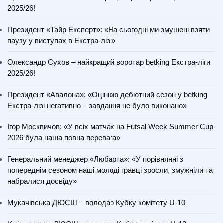
2025/26!
Президент «Тайр Експерт»: «На сьогодні ми змушені взяти
паузу у виступах в Екстра-лізі»
Олександр Сухов – найкращий воротар betking Екстра-ліги
2025/26!
Президент «Авалона»: «Оцінюю дебютний сезон у betking
Екстра-лізі негативно – завдання не було виконано»
Ігор Москвичов: «У всіх матчах на Futsal Week Summer Cup-
2026 була наша повна перевага»
Генеральний менеджер «Любарта»: «У порівнянні з
попереднім сезоном наші молоді гравці зросли, змужніли та
набралися досвіду»
Мукачівська ДЮСШ – володар Кубку комітету U-10