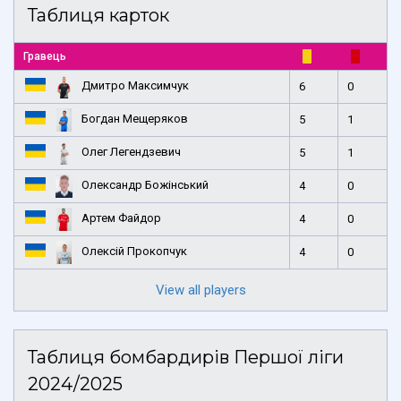
Таблиця карток
Гравець
Дмитро Максимчук
6
0
Богдан Мещеряков
5
1
Олег Легендзевич
5
1
Олександр Божінський
4
0
Артем Файдор
4
0
Олексій Прокопчук
4
0
View all players
Таблиця бомбардирів Першої ліги
2024/2025