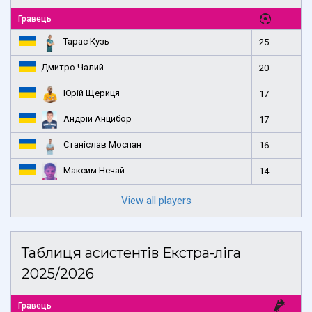
Гравець
Тарас Кузь
25
Дмитро Чалий
20
Юрій Щериця
17
Андрій Анцибор
17
Станіслав Моспан
16
Максим Нечай
14
View all players
Таблиця асистентів Екстра-ліга
2025/2026
Гравець