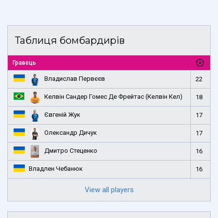
Таблиця бомбардирів
Гравець
Владислав Первєєв
22
Келвін Сандер Гомес Де Фрейтас (Келвін Кел)
18
Євгеній Жук
17
Олександр Дичук
17
Дмитро Стеценко
16
Владлен Чебанюк
16
View all players