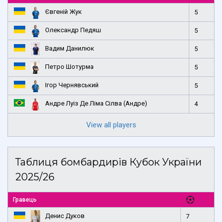
Євгеній Жук
5
Олександр Педяш
5
Вадим Данилюк
5
Петро Шотурма
5
Ігор Чернявський
5
Андре Луіз Де Ліма Сілва (Андре)
4
View all players
Таблиця бомбардирів Кубок України
2025/26
Гравець
Денис Дуков
7