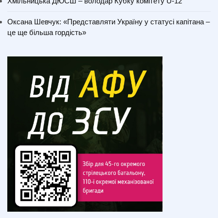
Хмільницька ДЮСШ – володар Кубку комітету U-12
Оксана Шевчук: «Представляти Україну у статусі капітана –
це ще більша гордість»