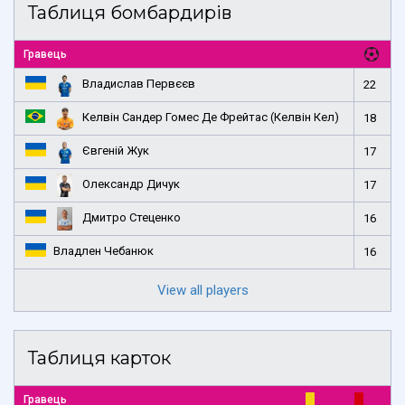
Таблиця бомбардирів
Гравець
Владислав Первєєв
22
Келвін Сандер Гомес Де Фрейтас (Келвін Кел)
18
Євгеній Жук
17
Олександр Дичук
17
Дмитро Стеценко
16
Владлен Чебанюк
16
View all players
Таблиця карток
Гравець