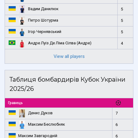
Вадим Данилюк
5
Петро Шотурма
5
Ігор Чернявський
5
Андре Луіз Де Ліма Сілва (Андре)
4
View all players
Таблиця бомбардирів Кубок України
2025/26
Гравець
Денис Дуков
7
Максим Беслюбняк
6
Максим Завгародній
6