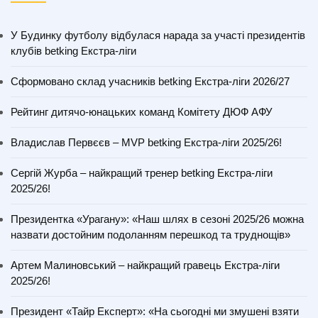
У Будинку футболу відбулася нарада за участі президентів
клубів betking Екстра-ліги
Сформовано склад учасників betking Екстра-ліги 2026/27
Рейтинг дитячо-юнацьких команд Комітету ДЮФ АФУ
Владислав Первєєв – MVP betking Екстра-ліги 2025/26!
Сергій Журба – найкращий тренер betking Екстра-ліги
2025/26!
Президентка «Урагану»: «Наш шлях в сезоні 2025/26 можна
назвати достойним подоланням перешкод та труднощів»
Артем Малиновський – найкращий гравець Екстра-ліги
2025/26!
Президент «Тайр Експерт»: «На сьогодні ми змушені взяти