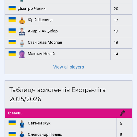
Дмитро Чалий
20
Юрій Щериця
17
Андрій Анцибор
17
Станіслав Моспан
16
Максим Нечай
14
View all players
Таблиця асистентів Екстра-ліга
2025/2026
Гравець
Євгеній Жук
5
Олександр Педяш
5