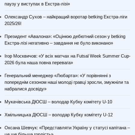
паузу у виступах в Екстра-лізі»
Олександр Сухов – найкращий воротар betking Екстра-ліги
2025/26!
Президент «Авалона»: «Оцінюю дебютний сезон у betking
Екстра-лізі негативно – завдання не було виконано»
Ігор Москвичов: «У всіх матчах на Futsal Week Summer Cup-
2026 була наша повна перевага»
Генеральний менеджер «Любарта»: «У порівнянні з
попереднім сезоном наші молоді гравці зросли, змужніли та
набралися досвіду»
Мукачівська ДЮСШ – володар Кубку комітету U-10
Хмільницька ДЮСШ – володар Кубку комітету U-12
Оксана Шевчук: «Представляти Україну у статусі капітана –
це ще більша гордість»