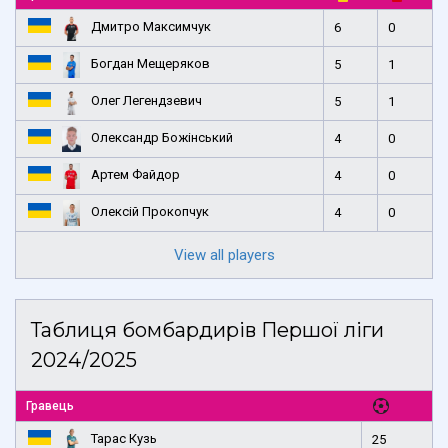
Дмитро Максимчук
6
0
Богдан Мещеряков
5
1
Олег Легендзевич
5
1
Олександр Божінський
4
0
Артем Файдор
4
0
Олексій Прокопчук
4
0
View all players
Таблиця бомбардирів Першої ліги
2024/2025
Гравець
Тарас Кузь
25