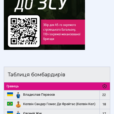
Таблиця бомбардирів
Гравець
Владислав Первєєв
22
Келвін Сандер Гомес Де Фрейтас (Келвін Кел)
18
Євгеній Жук
17