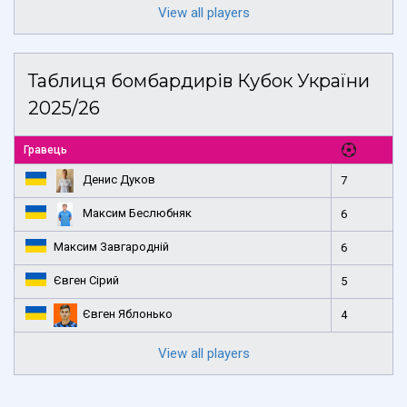
View all players
Таблиця бомбардирів Кубок України
2025/26
Гравець
Денис Дуков
7
Максим Беслюбняк
6
Максим Завгародній
6
Євген Сірий
5
Євген Яблонько
4
View all players