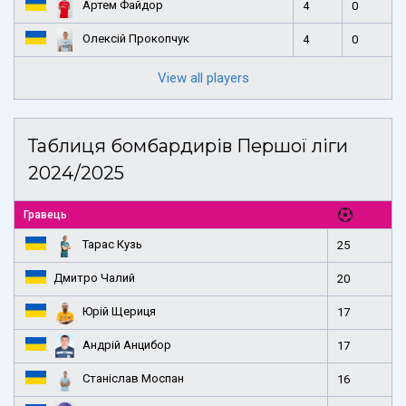
Артем Файдор
4
0
Олексій Прокопчук
4
0
View all players
Таблиця бомбардирів Першої ліги
2024/2025
Гравець
Тарас Кузь
25
Дмитро Чалий
20
Юрій Щериця
17
Андрій Анцибор
17
Станіслав Моспан
16