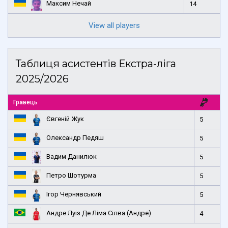
Максим Нечай
14
View all players
Таблиця асистентів Екстра-ліга
2025/2026
Гравець
Євгеній Жук
5
Олександр Педяш
5
Вадим Данилюк
5
Петро Шотурма
5
Ігор Чернявський
5
Андре Луіз Де Ліма Сілва (Андре)
4