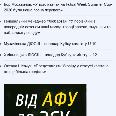
Ігор Москвичов: «У всіх матчах на Futsal Week Summer Cup-
2026 була наша повна перевага»
Генеральний менеджер «Любарта»: «У порівнянні з
попереднім сезоном наші молоді гравці зросли, змужніли та
набралися досвіду»
Мукачівська ДЮСШ – володар Кубку комітету U-10
Хмільницька ДЮСШ – володар Кубку комітету U-12
Оксана Шевчук: «Представляти Україну у статусі капітана –
це ще більша гордість»