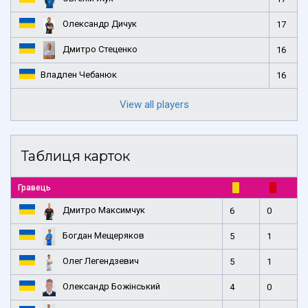
Олександр Дичук
17
Дмитро Стеценко
16
Владлен Чебанюк
16
View all players
Таблиця карток
Гравець
Дмитро Максимчук
6
0
Богдан Мещеряков
5
1
Олег Легендзевич
5
1
Олександр Божінський
4
0