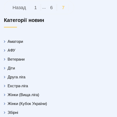
Пагінація
Назад
1
…
6
7
записів
Категорії новин
Аматори
АФУ
Ветерани
Діти
Друга ліга
Екстра-ліга
Жінки (Вища ліга)
Жінки (Кубок України)
Збірні