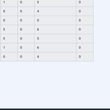
1
0
3
0
0
0
4
0
0
0
0
0
3
0
6
0
3
0
5
0
1
0
6
0
0
0
4
0