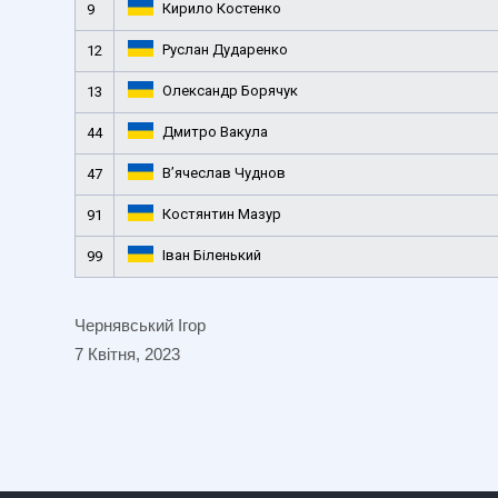
Кирило Костенко
9
Руслан Дударенко
12
Олександр Борячук
13
Дмитро Вакула
44
В’ячеслав Чуднов
47
Костянтин Мазур
91
Іван Біленький
99
Чернявський Ігор
7 Квітня, 2023