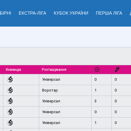
БІРНІ
ЕКСТРА-ЛІГА
КУБОК УКРАЇНИ
ПЕРША ЛІГА
Команда
Розташування
Універсал
0
0
Воротар
1
0
Універсал
3
0
Універсал
0
0
Універсал
1
0