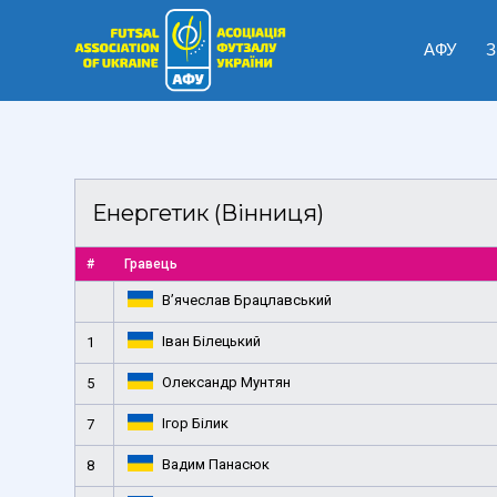
АФУ
З
Енергетик (Вінниця)
#
Гравець
В’ячеслав Брацлавський
Іван Білецький
1
Олександр Мунтян
5
Ігор Білик
7
Вадим Панасюк
8