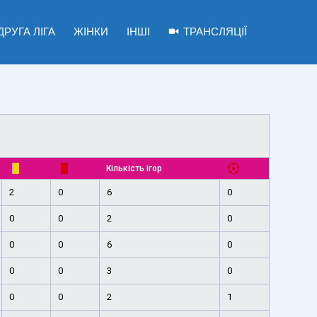
ДРУГА ЛІГА
ЖІНКИ
ІНШІ
ТРАНСЛЯЦІЇ
Кількість ігор
2
0
6
0
0
0
2
0
0
0
6
0
0
0
3
0
0
0
2
1