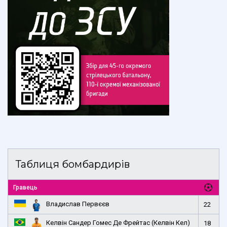
Таблиця бомбардирів
Гравець
Владислав Первєєв
22
Келвін Сандер Гомес Де Фрейтас (Келвін Кел)
18