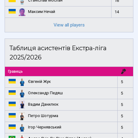
Станіслав Моспан
16
Максим Нечай
14
View all players
Таблиця асистентів Екстра-ліга
2025/2026
Гравець
Євгеній Жук
5
Олександр Педяш
5
Вадим Данилюк
5
Петро Шотурма
5
Ігор Чернявський
5