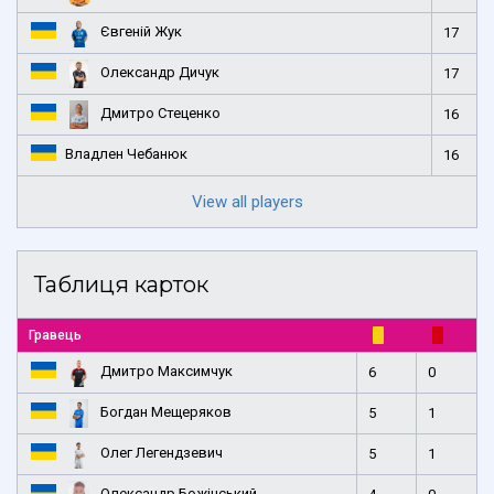
Євгеній Жук
17
Олександр Дичук
17
Дмитро Стеценко
16
Владлен Чебанюк
16
View all players
Таблиця карток
Гравець
Дмитро Максимчук
6
0
Богдан Мещеряков
5
1
Олег Легендзевич
5
1
Олександр Божінський