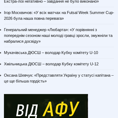
Екстра-лізі негативно – завдання не було виконано»
Ігор Москвичов: «У всіх матчах на Futsal Week Summer Cup-
2026 була наша повна перевага»
Генеральний менеджер «Любарта»: «У порівнянні з
попереднім сезоном наші молоді гравці зросли, змужніли та
набралися досвіду»
Мукачівська ДЮСШ – володар Кубку комітету U-10
Хмільницька ДЮСШ – володар Кубку комітету U-12
Оксана Шевчук: «Представляти Україну у статусі капітана –
це ще більша гордість»