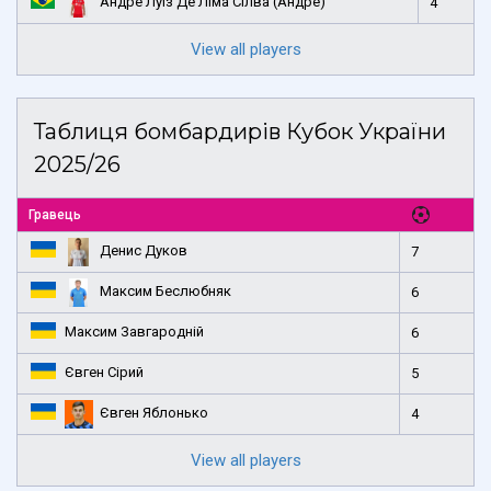
Андре Луіз Де Ліма Сілва (Андре)
4
View all players
Таблиця бомбардирів Кубок України
2025/26
Гравець
Денис Дуков
7
Максим Беслюбняк
6
Максим Завгародній
6
Євген Сірий
5
Євген Яблонько
4
View all players