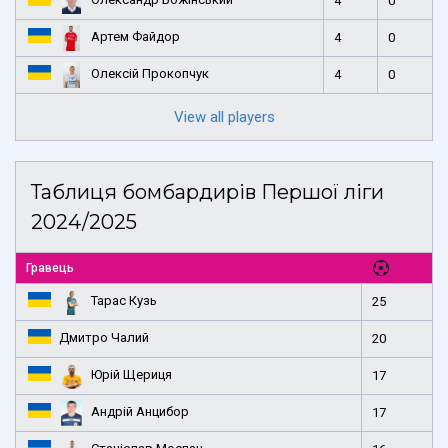
4
0
Артем Файдор
4
0
Олексій Прокопчук
4
0
View all players
Таблиця бомбардирів Першої ліги
2024/2025
Гравець
Тарас Кузь
25
Дмитро Чалий
20
Юрій Щериця
17
Андрій Анцибор
17