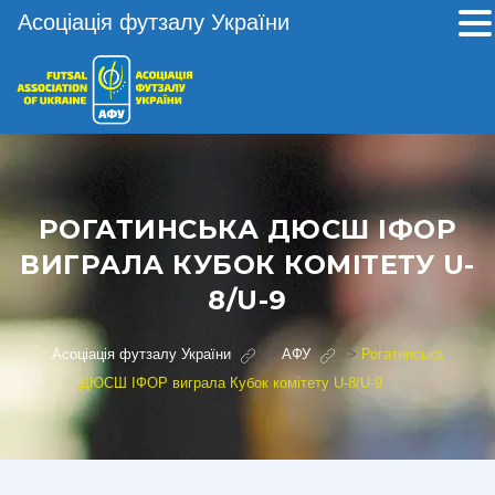
Асоціація футзалу України
РОГАТИНСЬКА ДЮСШ ІФОР
ВИГРАЛА КУБОК КОМІТЕТУ U-
8/U-9
Асоціація футзалу України
>
АФУ
>
Рогатинська
ДЮСШ ІФОР виграла Кубок комітету U-8/U-9