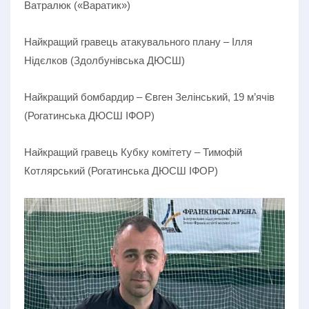
Ватралюк («Варатик»)
Найкращий гравець атакувального плану – Ілля
Нідєлков (Здолбунівська ДЮСШ)
Найкращий бомбардир – Євген Зелінський, 19 м’ячів
(Рогатинська ДЮСШ ІФОР)
Найкращий гравець Кубку комітету – Тимофій
Котлярський (Рогатинська ДЮСШ ІФОР)