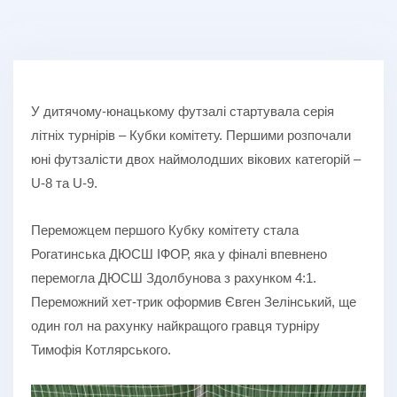
У дитячому-юнацькому футзалі стартувала серія
літніх турнірів – Кубки комітету. Першими розпочали
юні футзалісти двох наймолодших вікових категорій –
U-8 та U-9.
Переможцем першого Кубку комітету стала
Рогатинська ДЮСШ ІФОР, яка у фіналі впевнено
перемогла ДЮСШ Здолбунова з рахунком 4:1.
Переможний хет-трик оформив Євген Зелінський, ще
один гол на рахунку найкращого гравця турніру
Тимофія Котлярського.