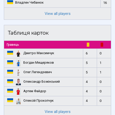
Владлен Чебанюк
16
View all players
Таблиця карток
Гравець
Дмитро Максимчук
6
0
Богдан Мещеряков
5
1
Олег Легендзевич
5
1
Олександр Божінський
4
0
Артем Файдор
4
0
Олексій Прокопчук
4
0
View all players