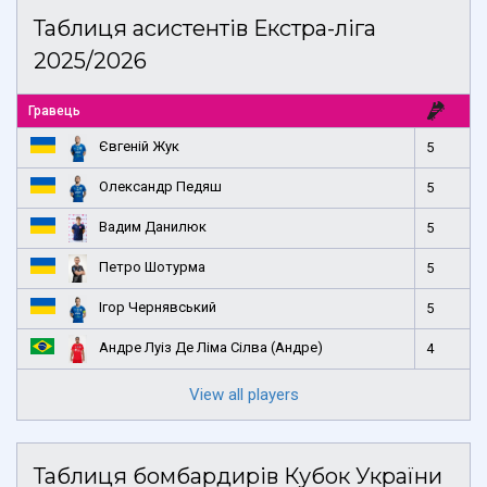
Таблиця асистентів Екстра-ліга
2025/2026
Гравець
Євгеній Жук
5
Олександр Педяш
5
Вадим Данилюк
5
Петро Шотурма
5
Ігор Чернявський
5
Андре Луіз Де Ліма Сілва (Андре)
4
View all players
Таблиця бомбардирів Кубок України