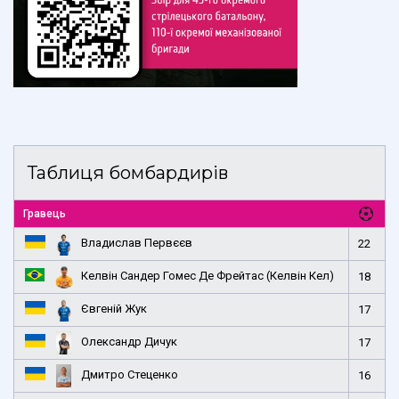
Таблиця бомбардирів
Гравець
Владислав Первєєв
22
Келвін Сандер Гомес Де Фрейтас (Келвін Кел)
18
Євгеній Жук
17
Олександр Дичук
17
Дмитро Стеценко
16