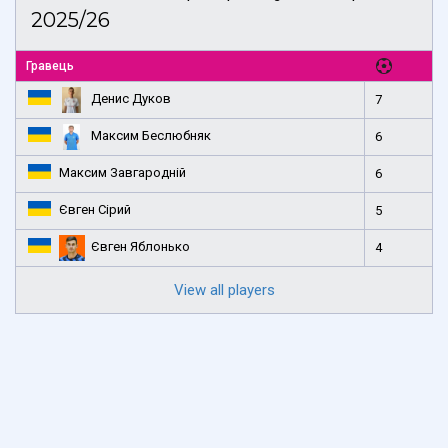
2025/26
Гравець
Денис Дуков
7
Максим Беслюбняк
6
Максим Завгародній
6
Євген Сірий
5
Євген Яблонько
4
View all players