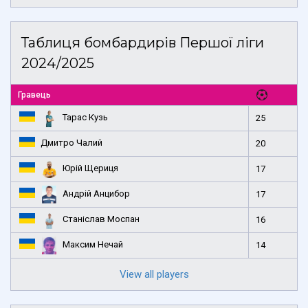
Таблиця бомбардирів Першої ліги
2024/2025
Гравець
Тарас Кузь
25
Дмитро Чалий
20
Юрій Щериця
17
Андрій Анцибор
17
Станіслав Моспан
16
Максим Нечай
14
View all players