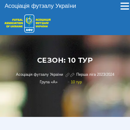
Асоціація футзалу України
СЕЗОН:
10 ТУР
Асоціація футзалу України
>
Перша ліга 2023/2024
Група «А»
>
10 тур
?>