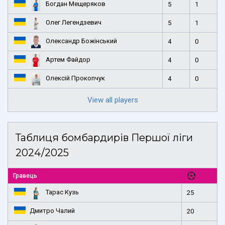
Богдан Мещеряков
5
1
Олег Легендзевич
5
1
Олександр Божінський
4
0
Артем Файдор
4
0
Олексій Прокопчук
4
0
View all players
Таблиця бомбардирів Першої ліги
2024/2025
Гравець
Тарас Кузь
25
Дмитро Чалий
20