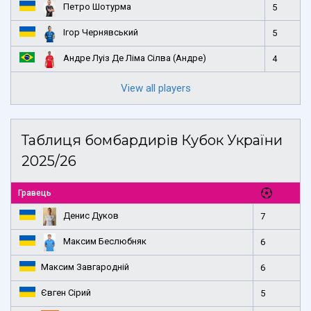
Петро Шотурма
5
Ігор Чернявський
5
Андре Луіз Де Ліма Сілва (Андре)
4
View all players
Таблиця бомбардирів Кубок України
2025/26
Гравець
Денис Дуков
7
Максим Беслюбняк
6
Максим Завгародній
6
Євген Сірий
5