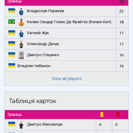
Гравець
Владислав Первєєв
22
Келвін Сандер Гомес Де Фрейтас (Келвін Кел)
18
Євгеній Жук
17
Олександр Дичук
17
Дмитро Стеценко
16
Владлен Чебанюк
16
View all players
Таблиця карток
Гравець
Дмитро Максимчук
6
0