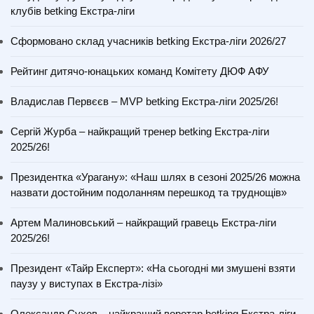
клубів betking Екстра-ліги
Сформовано склад учасників betking Екстра-ліги 2026/27
Рейтинг дитячо-юнацьких команд Комітету ДЮФ АФУ
Владислав Первєєв – MVP betking Екстра-ліги 2025/26!
Сергій Журба – найкращий тренер betking Екстра-ліги
2025/26!
Президентка «Урагану»: «Наш шлях в сезоні 2025/26 можна
назвати достойним подоланням перешкод та труднощів»
Артем Малиновський – найкращий гравець Екстра-ліги
2025/26!
Президент «Тайр Експерт»: «На сьогодні ми змушені взяти
паузу у виступах в Екстра-лізі»
Олександр Сухов – найкращий воротар betking Екстра-ліги