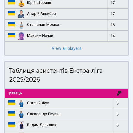
Юрій Щериця
17
Андрій Анцибор
17
Станіслав Моспан
16
Максим Нечай
14
View all players
Таблиця асистентів Екстра-ліга
2025/2026
Гравець
Євгеній Жук
5
Олександр Педяш
5
Вадим Данилюк
5