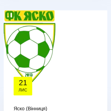
21
ЛИС
Яско (Вінниця)