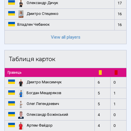
Олександр Дичук
17
Дмитро Стеценко
16
Владлен Чебанюк
16
View all players
Таблиця карток
Гравець
Дмитро Максимчук
6
0
Богдан Мещеряков
5
1
Олег Легендзевич
5
1
Олександр Божінський
4
0
Артем Файдор
4
0