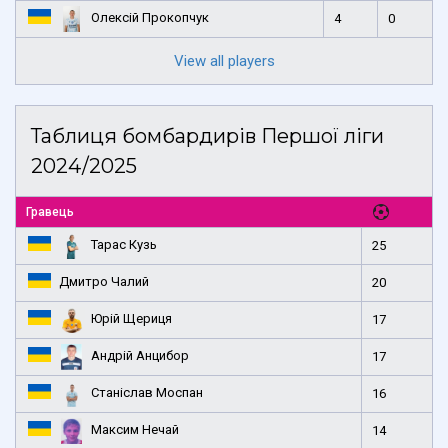
Олексій Прокопчук
4
0
View all players
Таблиця бомбардирів Першої ліги
2024/2025
Гравець
Тарас Кузь
25
Дмитро Чалий
20
Юрій Щериця
17
Андрій Анцибор
17
Станіслав Моспан
16
Максим Нечай
14