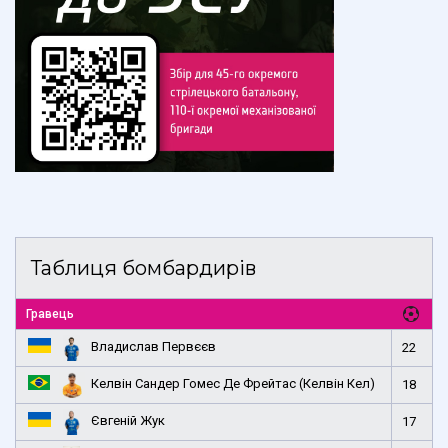
Таблиця бомбардирів
Гравець
Владислав Первєєв
22
Келвін Сандер Гомес Де Фрейтас (Келвін Кел)
18
Євгеній Жук
17