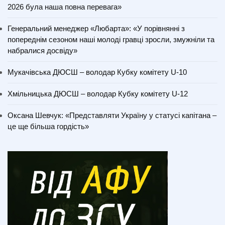
2026 була наша повна перевага»
Генеральний менеджер «Любарта»: «У порівнянні з
попереднім сезоном наші молоді гравці зросли, змужніли та
набралися досвіду»
Мукачівська ДЮСШ – володар Кубку комітету U-10
Хмільницька ДЮСШ – володар Кубку комітету U-12
Оксана Шевчук: «Представляти Україну у статусі капітана –
це ще більша гордість»