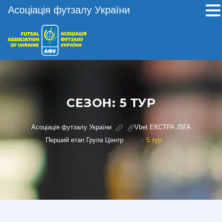
Асоціація футзалу України
СЕЗОН:
5 ТУР
Асоціація футзалу України
>
Vbet ЕКСТРА ЛІГА
Перший етап Група Центр
>
5 тур
?>