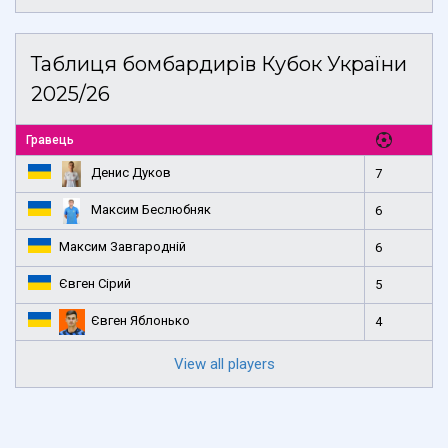
Таблиця бомбардирів Кубок України
2025/26
Гравець
Денис Дуков
7
Максим Беслюбняк
6
Максим Завгародній
6
Євген Сірий
5
Євген Яблонько
4
View all players