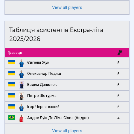
View all players
Таблиця асистентів Екстра-ліга
2025/2026
Гравець
Євгеній Жук
5
Олександр Педяш
5
Вадим Данилюк
5
Петро Шотурма
5
Ігор Чернявський
5
Андре Луіз Де Ліма Сілва (Андре)
4
View all players